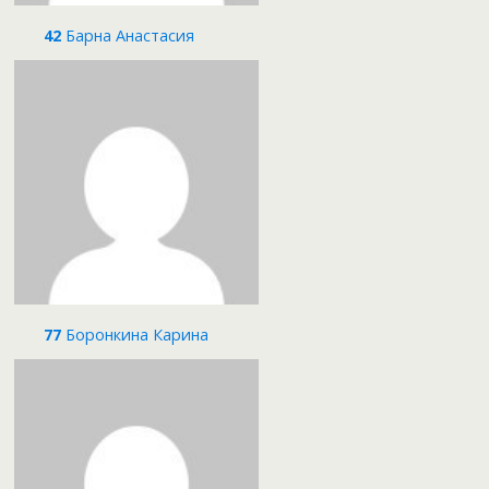
42
Барна Анастасия
77
Боронкина Карина