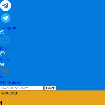
Telegram
Mailru
Viber
Vk
МФК "Виктория"
14.06.2026
1