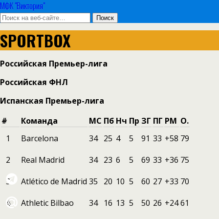
МФК "Виктория"
SPORTBOX
Российская Премьер-лига
Российская ФНЛ
Испанская Премьер-лига
#
Команда
МС
Пб
Нч
Пр
ЗГ
ПГ
РМ
О.
1
Barcelona
34
25
4
5
91
33
+58
79
2
Real Madrid
34
23
6
5
69
33
+36
75
3
Atlético de Madrid
35
20
10
5
60
27
+33
70
4
Athletic Bilbao
34
16
13
5
50
26
+24
61