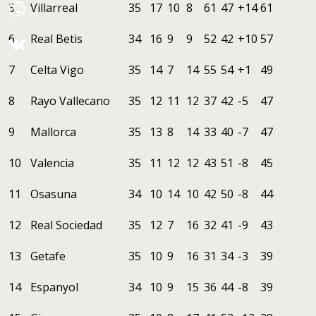
5
Villarreal
35
17
10
8
61
47
+14
61
6
Real Betis
34
16
9
9
52
42
+10
57
7
Celta Vigo
35
14
7
14
55
54
+1
49
8
Rayo Vallecano
35
12
11
12
37
42
-5
47
9
Mallorca
35
13
8
14
33
40
-7
47
10
Valencia
35
11
12
12
43
51
-8
45
11
Osasuna
34
10
14
10
42
50
-8
44
12
Real Sociedad
35
12
7
16
32
41
-9
43
13
Getafe
35
10
9
16
31
34
-3
39
14
Espanyol
34
10
9
15
36
44
-8
39