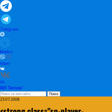
Telegram
Mailru
Viber
Vk
МФК "Виктория"
23.07.2008
<strong class="sp-player-