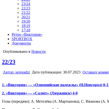
23/24
22/23
21/22
20/21
19/20
18\19
17\18
Ретро «Виктория»
SPORTBOX
Документы
Опубликовано в
Новости
22/23
Автор:
seregadzr
Дата публикации:
30.07.2023
Оставьте комм
1. «Виктория» — «Олимпийские надежды» (Н.Новгород) 0-3 
2. «Виктория» — «Салют» (Дзержинск) 4-0
Голы (передачи): А. Метелёва (А. Мартынова), С. Иванова (А. 