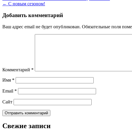
← С новым сезоном!
по
записям
Добавить комментарий
Ваш адрес email не будет опубликован.
Обязательные поля пом
Комментарий
*
Имя
*
Email
*
Сайт
Свежие записи