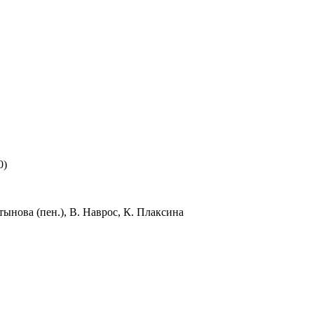
0)
ынова (пен.), В. Наврос, К. Плаксина