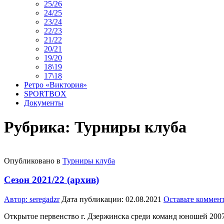
25/26
24/25
23/24
22/23
21/22
20/21
19/20
18\19
17\18
Ретро «Виктория»
SPORTBOX
Документы
Рубрика:
Турниры клуба
Опубликовано в
Турниры клуба
Сезон 2021/22 (архив)
Автор:
seregadzr
Дата публикации:
02.08.2021
Оставьте коммен
Открытое первенство г. Дзержинска среди команд юношей 2007 