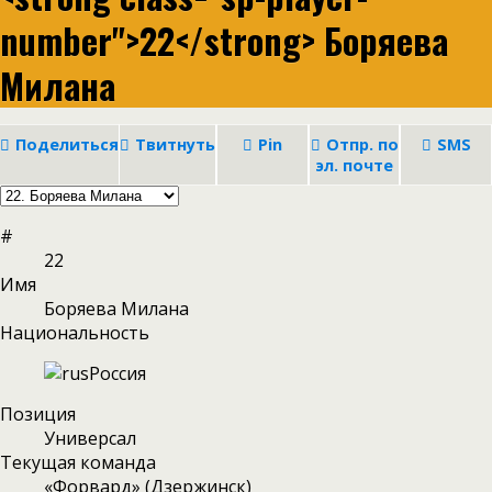
number">22</strong> Боряева
Милана
Поделиться
Твитнуть
Pin
Отпр. по
SMS
эл. почте
#
22
Имя
Боряева Милана
Национальность
Россия
Позиция
Универсал
Текущая команда
«Форвард» (Дзержинск)