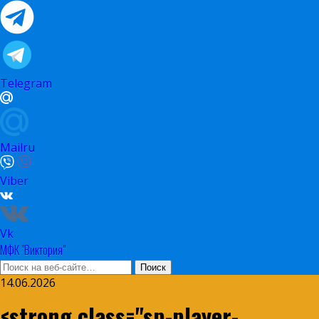
Telegram
Mailru
Viber
Vk
МФК "Виктория"
14.06.2026
<strong class="sp-player-