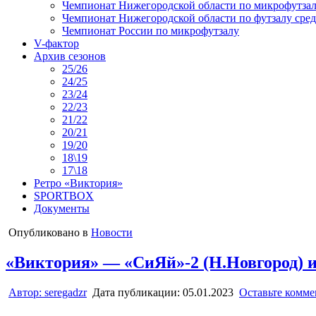
Чемпионат Нижегородской области по микрофутзал
Чемпионат Нижегородской области по футзалу сре
Чемпионат России по микрофутзалу
V-фактор
Архив сезонов
25/26
24/25
23/24
22/23
21/22
20/21
19/20
18\19
17\18
Ретро «Виктория»
SPORTBOX
Документы
Опубликовано в
Новости
«Виктория» — «СиЯй»-2 (Н.Новгород) и
Автор:
seregadzr
Дата публикации:
05.01.2023
Оставьте комм