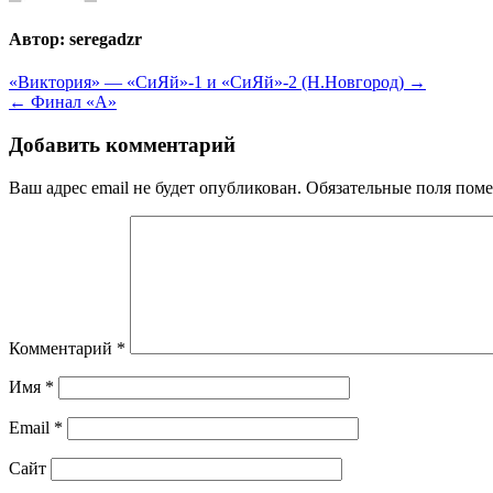
Автор:
seregadzr
Навигация
«Виктория» — «СиЯй»-1 и «СиЯй»-2 (Н.Новгород) →
← Финал «А»
по
записям
Добавить комментарий
Ваш адрес email не будет опубликован.
Обязательные поля пом
Комментарий
*
Имя
*
Email
*
Сайт