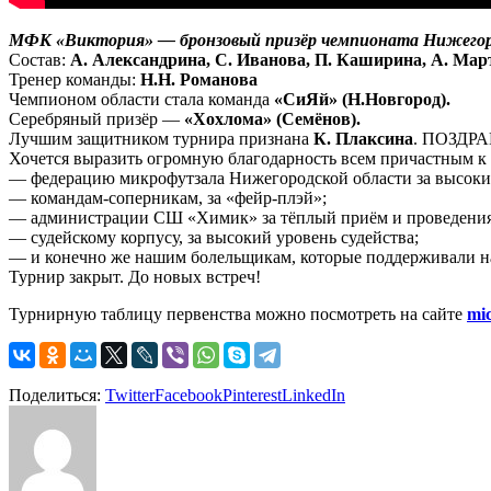
МФК «Виктория» — бронзовый призёр чемпионата Нижегоро
Состав:
А. Александрина, С. Иванова, П. Каширина, А. Март
Тренер команды:
Н.Н. Романова
Чемпионом области стала команда
«СиЯй» (Н.Новгород).
Серебряный призёр —
«Хохлома» (Семёнов).
Лучшим защитником турнира признана
К. Плаксина
. ПОЗДРА
Хочется выразить огромную благодарность всем причастным к
— федерацию микрофутзала Нижегородской области за высокий
— командам-соперникам, за «фейр-плэй»;
— администрации СШ «Химик» за тёплый приём и проведения
— судейскому корпусу, за высокий уровень судейства;
— и конечно же нашим болельщикам, которые поддерживали н
Турнир закрыт. До новых встреч!
Турнирную таблицу первенства можно посмотреть на сайте
mic
Поделиться:
Twitter
Facebook
Pinterest
LinkedIn