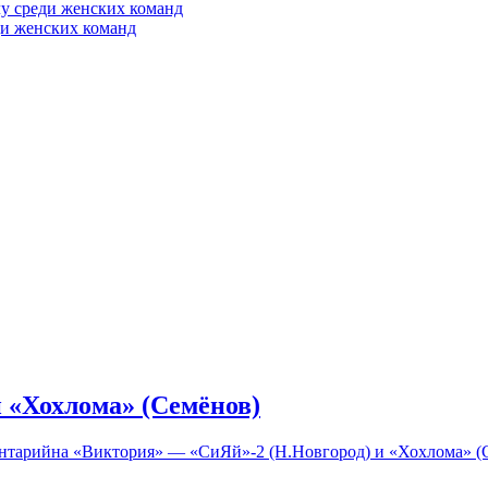
у среди женских команд
ди женских команд
 «Хохлома» (Семёнов)
ентарий
на «Виктория» — «СиЯй»-2 (Н.Новгород) и «Хохлома» (