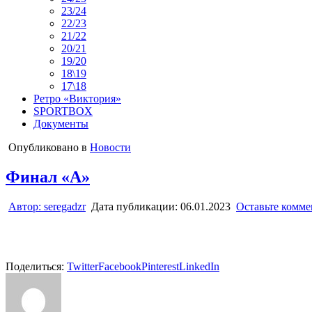
23/24
22/23
21/22
20/21
19/20
18\19
17\18
Ретро «Виктория»
SPORTBOX
Документы
Опубликовано в
Новости
Финал «А»
Автор:
seregadzr
Дата публикации:
06.01.2023
Оставьте комм
Поделиться:
Twitter
Facebook
Pinterest
LinkedIn