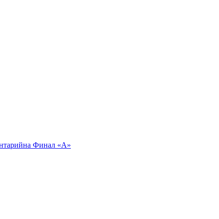
ентарий
на Финал «А»