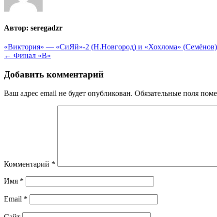
Автор:
seregadzr
Навигация
«Виктория» — «СиЯй»-2 (Н.Новгород) и «Хохлома» (Семёнов
← Финал «В»
по
записям
Добавить комментарий
Ваш адрес email не будет опубликован.
Обязательные поля пом
Комментарий
*
Имя
*
Email
*
Сайт