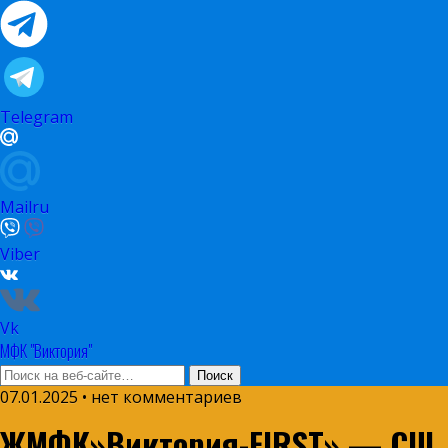
Telegram
Mailru
Viber
Vk
МФК "Виктория"
07.01.2025 • нет комментариев
ЖМФК»Виктория-FIRST» — СШ