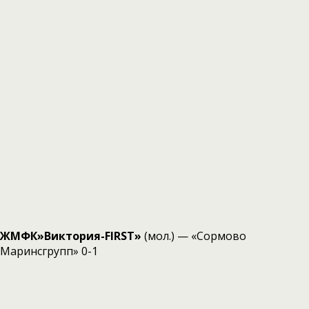
ЖМФК»Виктория-FIRST»
(мол.) — «Сормово
Маринсгрупп» 0-1