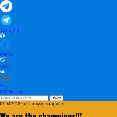
Telegram
Mailru
Viber
Vk
МФК "Виктория"
03.04.2018 • нет комментариев
We are the champions!!!