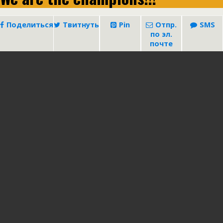
Поделиться
Твитнуть
Pin
Отпр.
SMS
по эл.
почте