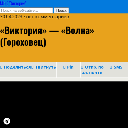
МФК "Виктория"
30.04.2023 • нет комментариев
«Виктория» — «Волна»
(Гороховец)
Поделиться
Твитнуть
Pin
Отпр. по
SMS
эл. почте