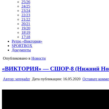
25/26
24/25
23/24
22/23
21/22
20/21
19/20
18\19
17\18
Ретро «Виктория»
SPORTBOX
Документы
Опубликовано в
Новости
«ВИКТОРИЯ» — СШОР-8 (Нижний Новгор
Автор:
seregadzr
Дата публикации:
16.05.2020
Оставьте комм