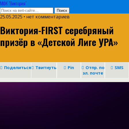
МФК "Виктория"
25.05.2025 • нет комментариев
Виктория-FIRST серебряный
призёр в «Детской Лиге УРА»
Поделиться
Твитнуть
Pin
Отпр. по
SMS
эл. почте