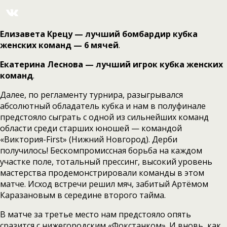
Елизавета Крецу — лучший бомбардир кубка
женских команд — 6 мячей
.
Екатерина Леснова — лучший игрок
кубка женских
команд
.
Далее, по регламенту турнира, разыгрывался
абсолютный обладатель кубка и нам в полуфинале
предстояло сыграть с одной из сильнейших команд
области среди старших юношей — командой
«Виктория-First» (Нижний Новгород). Дерби
получилось! Бескомпромиссная борьба на каждом
участке поле, тотальный прессинг, высокий уровень
мастерства продемонстрировали команды в этом
матче. Исход встречи решил мяч, забитый Артёмом
Каразановым в середине второго тайма.
В матче за третье место нам предстояло опять
сразится с нижегородским «Фокстанком». И вновь, как