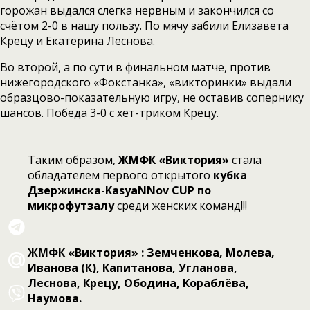
горожан выдался слегка нервным и закончился со
счётом 2-0 в нашу пользу. По мячу забили Елизавета
Крецу и Екатерина Леснова.
Во второй, а по сути в финальном матче, против
нижегородского «Фокстанка», «викторинки» выдали
образцово-показательную игру, не оставив сопернику
шансов. Победа 3-0 с хет-триком Крецу.
Таким образом,
ЖМФК «Виктория»
стала
обладателем первого открытого
кубка
Дзержинска-KasyaNNov CUP по
микрофутзалу
среди женских команд!!!
ЖМФК «Виктория» : Земченкова, Молева,
Иванова (К), Капитанова, Угланова,
Леснова, Крецу, Ободина, Кораблёва,
Наумова.