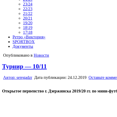
23/24
22/23
21/22
20/21
19/20
18\19
17\18
Ретро «Виктория»
SPORTBOX
Документы
Опубликовано в
Новости
Турнир — 10/11
Автор:
seregadzr
Дата публикации:
24.12.2019
Оставьте комм
Открытое первенство г. Дзержинска 2019/20 гг. по мини-фут