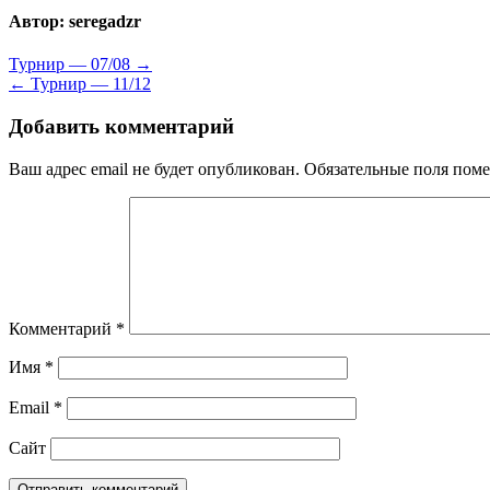
Автор:
seregadzr
Навигация
Турнир — 07/08 →
← Турнир — 11/12
по
записям
Добавить комментарий
Ваш адрес email не будет опубликован.
Обязательные поля пом
Комментарий
*
Имя
*
Email
*
Сайт