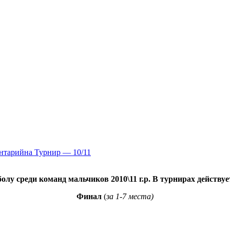
ентарий
на Турнир — 10/11
болу среди команд мальчиков 2010\11 г.р.
В турнирах действуе
Финал
(
за 1-7 места)