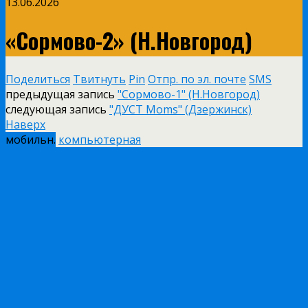
13.06.2026
«Сормово-2» (Н.Новгород)
Поделиться
Твитнуть
Pin
Отпр. по эл. почте
SMS
предыдущая запись
"Сормово-1" (Н.Новгород)
следующая запись
"ДУСТ Moms" (Дзержинск)
Наверх
мобильн.
компьютерная