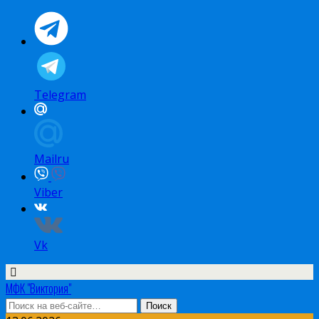
Telegram
Mailru
Viber
Vk
МФК "Виктория"