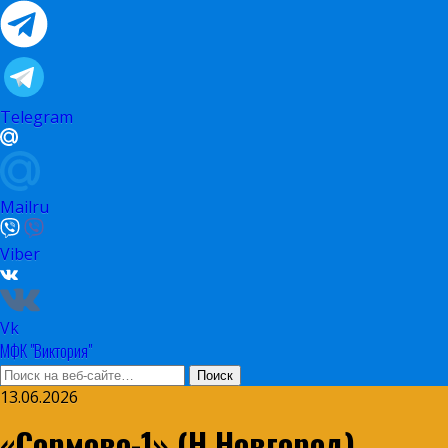
Telegram
Mailru
Viber
Vk
МФК "Виктория"
13.06.2026
«Сормово-1» (Н.Новгород)