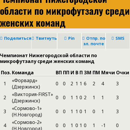
области по микрофутзалу среди
женских команд
Поделиться
Твитнуть
Pin
Отпр. по
SMS
эл. почте
Чемпионат Нижегородской области по
микрофутзалу среди женских команд
Поз.
Команда
ВП
ПП
И
В
П
ЗМ
ПМ
Мячи
Очки
«Форвард»
1
0
0
2
1
1
6
2
4
3
(Дзержинск)
«Виктория-FIRST»
2
0
0
1
1
0
2
1
1
3
(Дзержинск)
«Сормово-1»
3
0
0
1
1
0
1
0
1
3
(Н.Новгород)
«Сормово-2»
4
0
0
1
0
1
0
1
-1
0
(Н.Новгород)