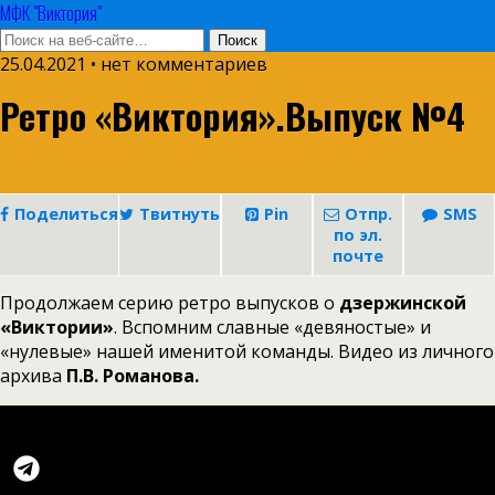
МФК "Виктория"
25.04.2021 • нет комментариев
Ретро «Виктория».Выпуск №4
Поделиться
Твитнуть
Pin
Отпр.
SMS
по эл.
почте
Продолжаем серию ретро выпусков о
дзержинской
«Виктории»
. Вспомним славные «девяностые» и
«нулевые» нашей именитой команды. Видео из личного
архива
П.В. Романова.