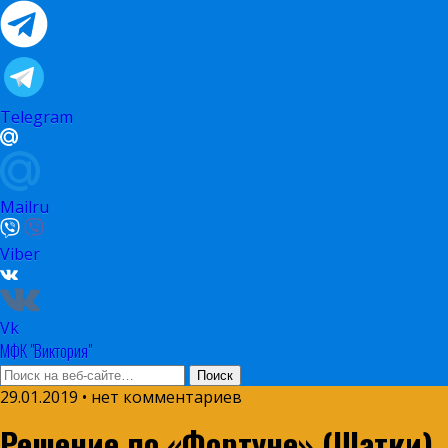
Telegram
Mailru
Viber
Vk
МФК "Виктория"
29.01.2019 • нет комментариев
Решение по «Фортуне» (Шатки)