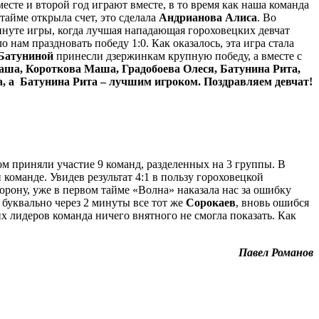
сте и второй год играют вместе, в то время как наша команда
тайме открыла счет, это сделала
Андрианова Алиса
. Во
инуте игры, когда лучшая нападающая гороховецких девчат
 нам праздновать победу 1:0. Как оказалось, эта игра стала
Батуниной
принесли дзержинкам крупную победу, а вместе с
аша, Короткова Маша, Градобоева Олеся, Батунина Рита,
, а Батунина Рита – лучшим игроком. Поздравляем девчат!
ом приняли участие 9 команд, разделенных на 3 группы. В
команде. Увидев результат 4:1 в пользу гороховецкой
орону, уже в первом тайме «Волна» наказала нас за ошибку
 буквально через 2 минуты все тот же
Сорокаев
, вновь ошибся
их лидеров команда ничего внятного не смогла показать. Как
Павел Романов