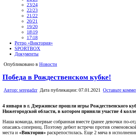
23/24
22/23
21/22
20/21
19/20
18\19
17\18
Ретро «Виктория»
SPORTBOX
Документы
Опубликовано в
Новости
Победа в Рождественском кубке!
Автор:
seregadzr
Дата публикации:
07.01.2021
Оставьте комм
4 января в г. Дзержинске прошли игры Рождественского ку
Нижегородской области, в котором приняли участие 4 колл
Наша команда, впервые собранная вместе (ранее девочки по-от
опасаясь соперниц. Поэтому дебют встречи против семеновс
места и
«Виктория»
раскрепостилась. Еще 2 мяча в исполнен