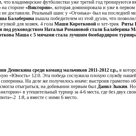
, что владимирские футболистки уже третий год тренируются вме
о на стороне
«Виктории»
, которая доминировала и уже в первом 
м не доставили. Реальный шанс у «Огонька» был на последней м
ша Балаберина
вышла победителем из этой дуэли, что позволило
улкой для хозяек. 4 гола
Маши Коротковой
и хет-трик
Риты 
я под руководством Натальи Романовой стали Балаберина М
откова Маша с 5 мячами стала лучшим бомбардиром турнира
я Денискина среди команд мальчиков 2011-2012 г.р.,
в котор
ную «Юность» 12:0. Эта победа сослужила плохую службу нашей 
 соперника. На деле же получилось иначе: выстроив грамотно об
 смогла отыграться, на добивании первым был
Данил Зыкин
. Но
Викторию» в утешительный турнир за 4-6 места, где без двух сво
юта»-2 1:8, а вместе с ними 6 место.