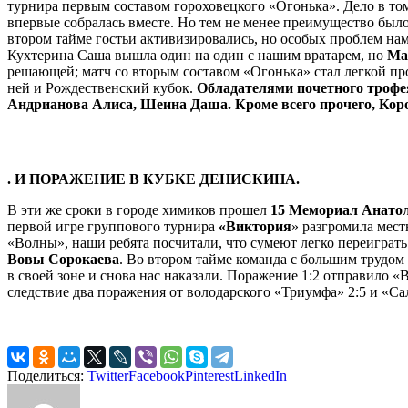
турнира первым составом гороховецкого «Огонька». Дело в том
впервые собралась вместе. Но тем не менее преимущество был
втором тайме гостьи активизировались, но особых проблем на
Кухтерина Саша вышла один на один с нашим вратарем, но
Ма
решающей; матч со вторым составом «Огонька» стал легкой прог
ней и Рождественский кубок.
Обладателями почетного трофе
Андрианова Алиса, Шеина Даша. Кроме всего прочего, Кор
. И ПОРАЖЕНИЕ В КУБКЕ ДЕНИСКИНА.
В эти же сроки в городе химиков прошел
15 Мемориал Анатоли
первой игре группового турнира
«Виктория
» разгромила мест
«Волны», наши ребята посчитали, что сумеют легко переиграть
Вовы Сорокаева
. Во втором тайме команда с большим трудом
в своей зоне и снова нас наказали. Поражение 1:2 отправило «
следствие два поражения от володарского «Триумфа» 2:5 и «Сал
Поделиться:
Twitter
Facebook
Pinterest
LinkedIn