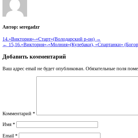
Автор:
seregadzr
Навигация
14.»Виктория»-«Старт»(Володарский р-он) →
← 15,16.»Виктория»-«Молния»(Кулебаки), «Спартанки» (Богор
по
записям
Добавить комментарий
Ваш адрес email не будет опубликован.
Обязательные поля пом
Комментарий
*
Имя
*
Email
*