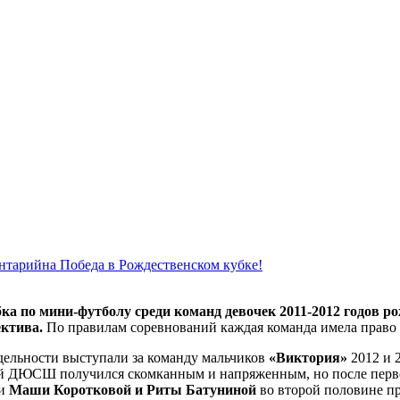
ентарий
на Победа в Рождественском кубке!
бка по мини-футболу среди команд девочек 2011-2012 годов 
ектива.
По правилам соревнований каждая команда имела право им
дельности выступали за команду мальчиков
«Виктория»
2012 и 2
кой ДЮСШ получился скомканным и напряженным, но после перв
ии
Маши Коротковой и Риты Батуниной
во второй половине пр