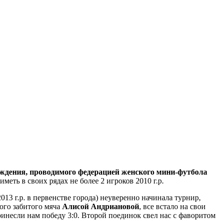
рождения, проводимого федерацией женского мини-футбола
еть в своих рядах не более 2 игроков 2010 г.р.
013 г.р. в первенстве города) неуверенно начинала турнир,
ого забитого мяча
Алисой Андриановой
, все встало на свои
инесли нам победу 3:0. Второй поединок свел нас с фаворитом