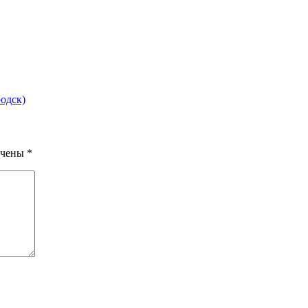
одск)
ечены
*