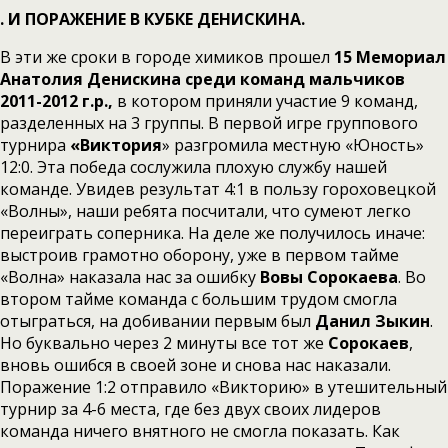
. И ПОРАЖЕНИЕ В КУБКЕ ДЕНИСКИНА.
В эти же сроки в городе химиков прошел
15 Мемориал
Анатолия Денискина среди команд мальчиков
2011-2012 г.р.,
в котором приняли участие 9 команд,
разделенных на 3 группы. В первой игре группового
турнира
«Виктория
» разгромила местную «Юность»
12:0. Эта победа сослужила плохую службу нашей
команде. Увидев результат 4:1 в пользу гороховецкой
«Волны», наши ребята посчитали, что сумеют легко
переиграть соперника. На деле же получилось иначе:
выстроив грамотно оборону, уже в первом тайме
«Волна» наказала нас за ошибку
Вовы Сорокаева
. Во
втором тайме команда с большим трудом смогла
отыграться, на добивании первым был
Данил Зыкин
.
Но буквально через 2 минуты все тот же
Сорокаев
,
вновь ошибся в своей зоне и снова нас наказали.
Поражение 1:2 отправило «Викторию» в утешительный
турнир за 4-6 места, где без двух своих лидеров
команда ничего внятного не смогла показать. Как