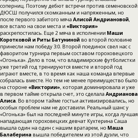
соперниц. Поэтому дебют встречи против семеновской
ДЮСШ получился скомканным и напряженным, но
после первого забитого мяча
Алисой Андриановой
,
все встало на свои места и
«Виктория»
раскрепостилась. Еще 2 мяча в исполнении
Маши
Коротковой и Риты Батуниной
во второй половине
принесли нам победу 3:0. Второй поединок свел нас с
фаворитом турнира первым составом гороховецкого
«Огонька». Дело в том, что владимирские футболистки
уже третий год тренируются вместе и второй год
играют вместе, в то время как наша команда впервые
собралась вместе. Но тем не менее преимущество было
на стороне
«Виктории»
, которая доминировала и уже
в первом тайме открыла счет, это сделала
Андрианова
Алиса
. Во втором тайме гостьи активизировались, но
особых проблем нам не доставили. Реальный шанс у
«Огонька» был на последней минуте игры, когда лучшая
нападающая гороховецких девчат Кухтерина Саша
вышла один на один с нашим вратарем, но
Маша
Балаберина
вышла победителем из этой дуэли, что