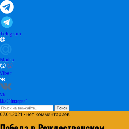
Telegram
Mailru
Viber
Vk
МФК "Виктория"
07.01.2021 • нет комментариев
Победа в Рождественском