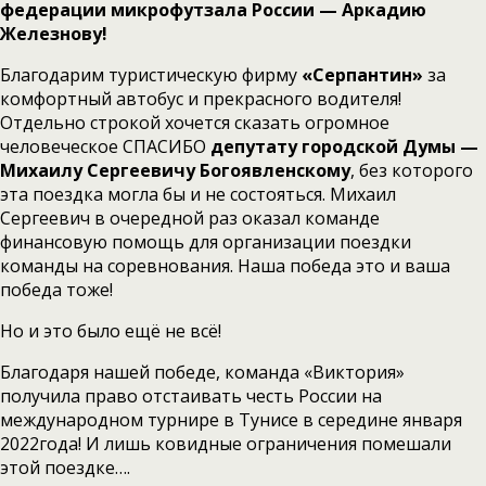
федерации микрофутзала России — Аркадию
Железнову!
Благодарим туристическую фирму
«Серпантин»
за
комфортный автобус и прекрасного водителя!
Отдельно строкой хочется сказать огромное
человеческое СПАСИБО
депутату городской Думы —
Михаилу Сергеевичу Богоявленскому
, без которого
эта поездка могла бы и не состояться. Михаил
Сергеевич в очередной раз оказал команде
финансовую помощь для организации поездки
команды на соревнования. Наша победа это и ваша
победа тоже!
Но и это было ещё не всё!
Благодаря нашей победе, команда «Виктория»
получила право отстаивать честь России на
международном турнире в Тунисе в середине января
2022года! И лишь ковидные ограничения помешали
этой поездке….