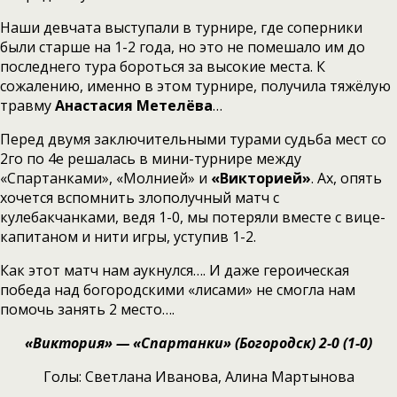
Наши девчата выступали в турнире, где соперники
были старше на 1-2 года, но это не помешало им до
последнего тура бороться за высокие места. К
сожалению, именно в этом турнире, получила тяжёлую
травму
Анастасия Метелёва
…
Перед двумя заключительными турами судьба мест со
2го по 4е решалась в мини-турнире между
«Спартанками», «Молнией» и
«Викторией»
. Ах, опять
хочется вспомнить злополучный матч с
кулебакчанками, ведя 1-0, мы потеряли вместе с вице-
капитаном и нити игры, уступив 1-2.
Как этот матч нам аукнулся…. И даже героическая
победа над богородскими «лисами» не смогла нам
помочь занять 2 место….
«Виктория» — «Спартанки» (Богородск) 2-0 (1-0)
Голы: Светлана Иванова, Алина Мартынова