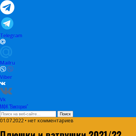
Telegram
Mailru
Viber
Vk
МФК "Виктория"
01.07.2022 • нет комментариев
Плюшки и ватрушки 2021/22