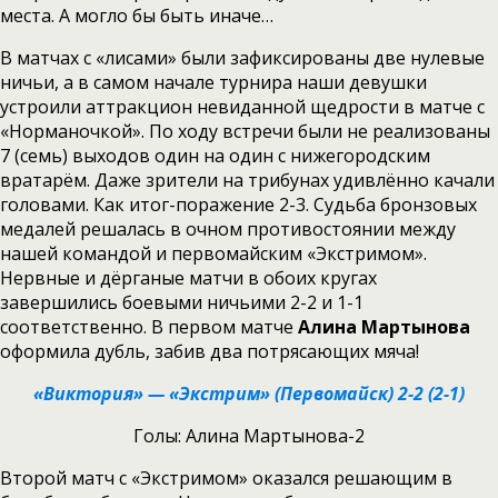
места. А могло бы быть иначе…
В матчах с «лисами» были зафиксированы две нулевые
ничьи, а в самом начале турнира наши девушки
устроили аттракцион невиданной щедрости в матче с
«Норманочкой». По ходу встречи были не реализованы
7 (семь) выходов один на один с нижегородским
вратарём. Даже зрители на трибунах удивлённо качали
головами. Как итог-поражение 2-3. Судьба бронзовых
медалей решалась в очном противостоянии между
нашей командой и первомайским «Экстримом».
Нервные и дёрганые матчи в обоих кругах
завершились боевыми ничьими 2-2 и 1-1
соответственно. В первом матче
Алина Мартынова
оформила дубль, забив два потрясающих мяча!
«Виктория» — «Экстрим» (Первомайск) 2-2 (2-1)
Голы: Алина Мартынова-2
Второй матч с «Экстримом» оказался решающим в