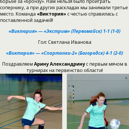
борьбе за «бронзу». Нам нельзя было проиграть
сопернику, а при других раскладах мы занимали третье
место. Команда
«Виктория»
с честью справилась с
поставленной задачей!
«Виктория» — «Экстрим» (Первомайск) 1-1 (1-0)
Гол: Светлана Иванова
«Виктория» — «Спартанки-2» (Богородск) 4-1 (2-0)
Поздравляем
Арину Александрину
с первым мячом в
турнирах на первенство области!