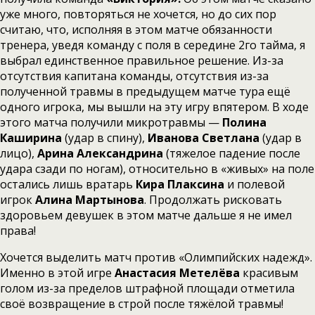
уже много, повторяться не хочется, но до сих пор
считаю, что, исполняя в этом матче обязанности
тренера, уведя команду с поля в середине 2го тайма, я
выбрал единственное правильное решение. Из-за
отсутствия капитана команды, отсутствия из-за
полученной травмы в предыдущем матче тура ещё
одного игрока, мы вышли на эту игру впятером. В ходе
этого матча получили микротравмы —
Полина
Каширина
(удар в спину),
Иванова Светлана
(удар в
лицо),
Арина Александрина
(тяжелое падение после
удара сзади по ногам), относительно в «живых» на поле
остались лишь вратарь
Кира Плаксина
и полевой
игрок
Алина Мартынова
. Продолжать рисковать
здоровьем девушек в этом матче дальше я не имел
права!
Хочется выделить матч против «Олимпийских надежд».
Именно в этой игре
Анастасия Метелёва
красивым
голом из-за пределов штрафной площади отметила
своё возвращение в строй после тяжёлой травмы!