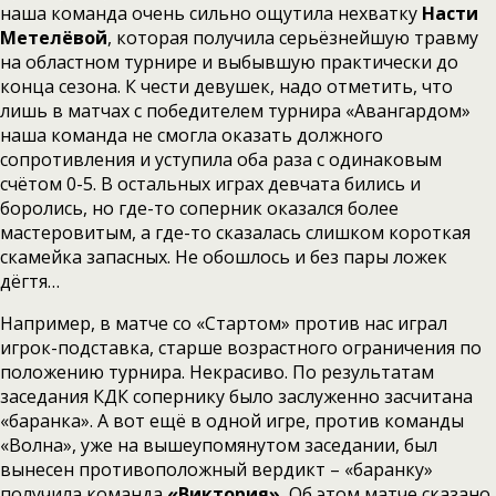
наша команда очень сильно ощутила нехватку
Насти
Метелёвой
, которая получила серьёзнейшую травму
на областном турнире и выбывшую практически до
конца сезона. К чести девушек, надо отметить, что
лишь в матчах с победителем турнира «Авангардом»
наша команда не смогла оказать должного
сопротивления и уступила оба раза с одинаковым
счётом 0-5. В остальных играх девчата бились и
боролись, но где-то соперник оказался более
мастеровитым, а где-то сказалась слишком короткая
скамейка запасных. Не обошлось и без пары ложек
дёгтя…
Например, в матче со «Стартом» против нас играл
игрок-подставка, старше возрастного ограничения по
положению турнира. Некрасиво. По результатам
заседания КДК сопернику было заслуженно засчитана
«баранка». А вот ещё в одной игре, против команды
«Волна», уже на вышеупомянутом заседании, был
вынесен противоположный вердикт – «баранку»
получила команда
«Виктория».
Об этом матче сказано