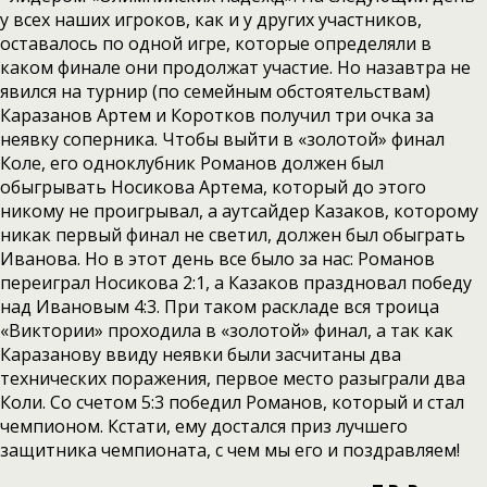
у всех наших игроков, как и у других участников,
оставалось по одной игре, которые определяли в
каком финале они продолжат участие. Но назавтра не
явился на турнир (по семейным обстоятельствам)
Каразанов Артем и Коротков получил три очка за
неявку соперника. Чтобы выйти в «золотой» финал
Коле, его одноклубник Романов должен был
обыгрывать Носикова Артема, который до этого
никому не проигрывал, а аутсайдер Казаков, которому
никак первый финал не светил, должен был обыграть
Иванова. Но в этот день все было за нас: Романов
переиграл Носикова 2:1, а Казаков праздновал победу
над Ивановым 4:3. При таком раскладе вся троица
«Виктории» проходила в «золотой» финал, а так как
Каразанову ввиду неявки были засчитаны два
технических поражения, первое место разыграли два
Коли. Со счетом 5:3 победил Романов, который и стал
чемпионом. Кстати, ему достался приз лучшего
защитника чемпионата, с чем мы его и поздравляем!