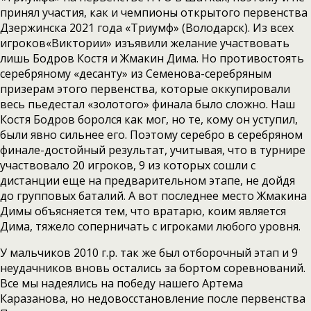
принял участия, как и чемпионы открытого первенства
Дзержинска 2021 года «Триумф» (Володарск). Из всех
игроков«Виктории» изъявили желание участвовать
лишь Бодров Костя и Жмакин Дима. Но противостоять
серебряному «десанту» из Семенова-серебряным
призерам этого первенства, которые оккупировали
весь пьедестал «золотого» финала было сложно. Наш
Костя Бодров боролся как мог, но те, кому он уступил,
были явно сильнее его. Поэтому серебро в серебряном
финале-достойный результат, учитывая, что в турнире
участвовало 20 игроков, 9 из которых сошли с
дистанции еще на предварительном этапе, не дойдя
до групповых баталий. А вот последнее место Жмакина
Димы объясняется тем, что вратарю, коим является
Дима, тяжело соперничать с игроками любого уровня.
У мальчиков 2010 г.р. так же был отборочный этап и 9
неудачников вновь остались за бортом соревнований.
Все мы надеялись на победу нашего Артема
Каразанова, но недовосстановление после первенства