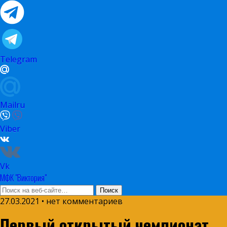
Telegram
Mailru
Viber
Vk
МФК "Виктория"
27.03.2021 • нет комментариев
Первый открытый чемпионат