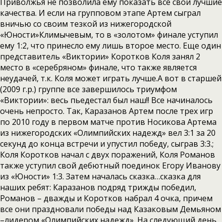
Приволжья не позволила ему показать все свои лучшие
качества. И если на групповом этапе Артем сыграл
вничью со своим тезкой из нижегородской
«Юности»Климычевым, то в «золотом» финале уступил
ему 1:2, что принесло ему лишь второе место. Еще один
представитель «Виктории» Коротков Коля занял 2
место в «серебряном» финале, что также является
неудачей, т.к. Коля может играть лучше.А вот в старшей
(2009 г.р.) группе все завершилось триумфом
«Виктории»: весь пьедестал был наш!! Все начиналось
очень непросто. Так, Каразанов Артем после трех игр
по 2010 году в первом матче против Носикова Артема
из нижегородских «Олимпийских надежд» вел 3:1 за 20
секунд до конца встречи и упустил победу, сыграв 3:3.;
Коля Коротков начал с двух поражений, Коля Романов
также уступил свой дебютный поединок Егору Иванову
из «Юности» 1:3. Затем началась сказка…сказка для
наших ребят: Каразанов подряд трижды победил,
Романов – дважды и Коротков набрал 4 очка, причем
все они праздновали победы над Казаковым Демьяном
–лидером «Олимпийских надежд». На следующий день