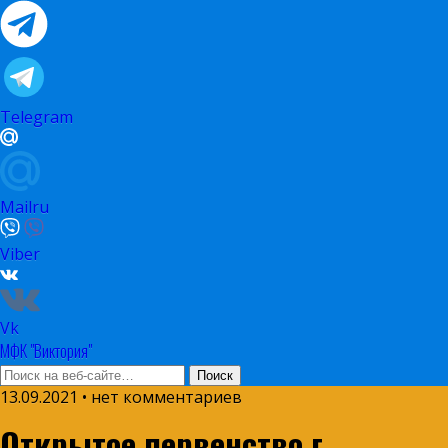
Telegram
Mailru
Viber
Vk
МФК "Виктория"
13.09.2021 • нет комментариев
Открытое первенство г.