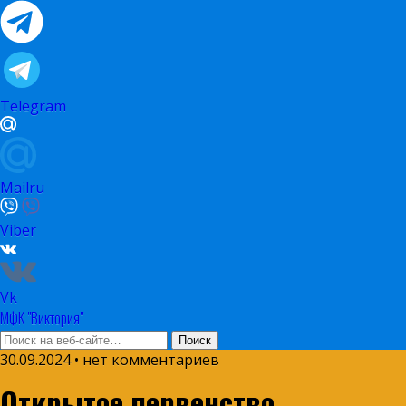
Telegram
Mailru
Viber
Vk
МФК "Виктория"
30.09.2024 • нет комментариев
Открытое первенство