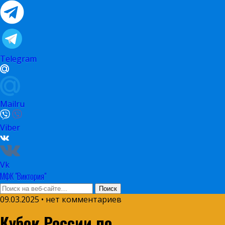
Telegram
Mailru
Viber
Vk
МФК "Виктория"
09.03.2025 • нет комментариев
Кубок России по