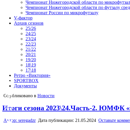
Чемпионат Нижегородской области по микрофутзал
Чемпионат Нижегородской области по футзалу сре
Чемпионат России по микрофутзалу
V-фактор
Архив сезонов
25/26
24/25
23/24
22/23
21/22
20/21
19/20
18\19
17\18
Ретро «Виктория»
SPORTBOX
Документы
Опубликовано в
Новости
Итоги сезона 2023\24.Часть-2. ЮМФК 
Автор:
seregadzr
Дата публикации:
21.05.2024
Оставьте комм