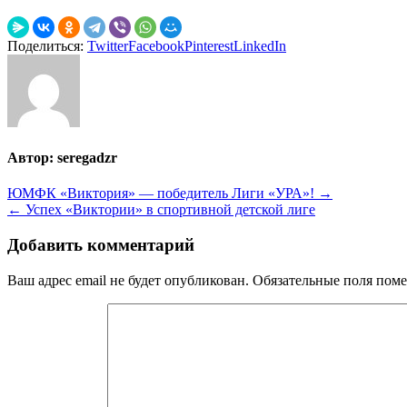
Поделиться:
Twitter
Facebook
Pinterest
LinkedIn
Автор:
seregadzr
Навигация
ЮМФК «Виктория» — победитель Лиги «УРА»! →
← Успех «Виктории» в спортивной детской лиге
по
записям
Добавить комментарий
Ваш адрес email не будет опубликован.
Обязательные поля пом