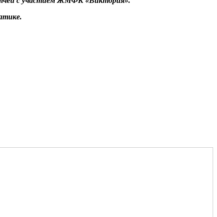
тчей с участием ЖМФК «Виктория».
атике.