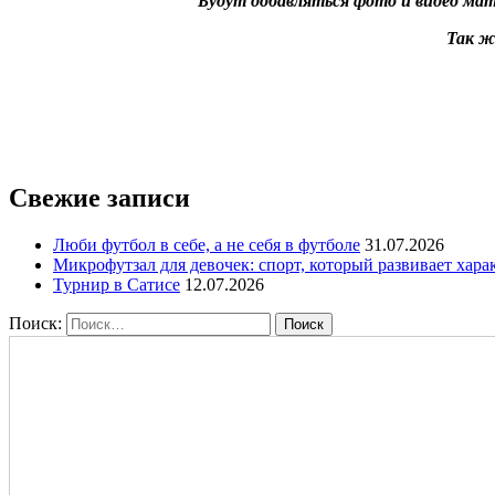
Будут добавляться фото и
видео мат
Так ж
Свежие записи
Люби футбол в себе, а не себя в футболе
31.07.2026
Микрофутзал для девочек: спорт, который развивает хара
Турнир в Сатисе
12.07.2026
Поиск: