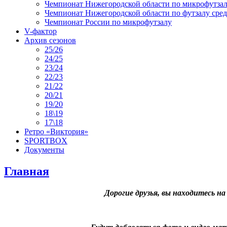
Чемпионат Нижегородской области по микрофутзал
Чемпионат Нижегородской области по футзалу сре
Чемпионат России по микрофутзалу
V-фактор
Архив сезонов
25/26
24/25
23/24
22/23
21/22
20/21
19/20
18\19
17\18
Ретро «Виктория»
SPORTBOX
Документы
Главная
Дорогие друзья, вы находитесь 