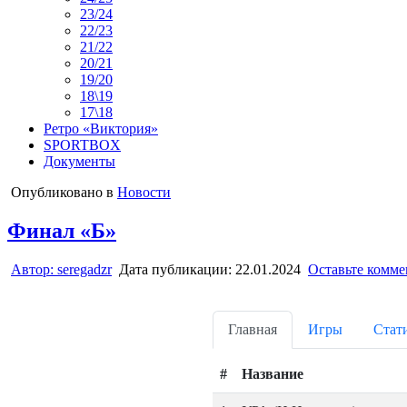
23/24
22/23
21/22
20/21
19/20
18\19
17\18
Ретро «Виктория»
SPORTBOX
Документы
Опубликовано в
Новости
Финал «Б»
Автор:
seregadzr
Дата публикации:
22.01.2024
Оставьте комм