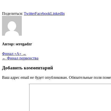
Поделиться:
Twitter
Facebook
LinkedIn
Автор:
seregadzr
Навигация
Финал «А» →
← Финал первенства
по
записям
Добавить комментарий
Ваш адрес email не будет опубликован.
Обязательные поля пом