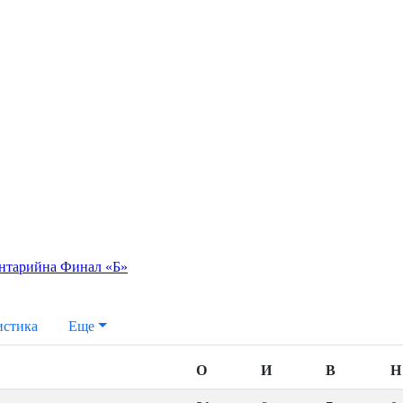
ентарий
на Финал «Б»