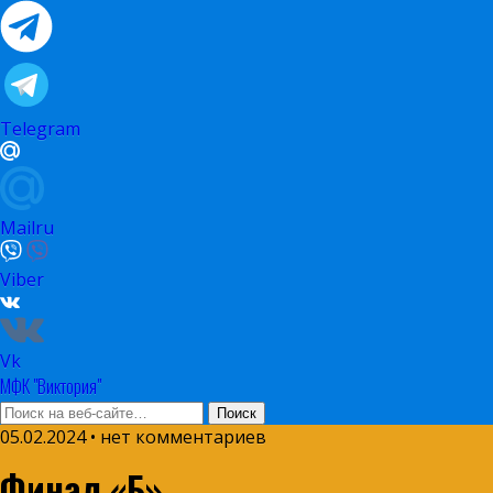
Telegram
Mailru
Viber
Vk
МФК "Виктория"
05.02.2024 • нет комментариев
Финал «Б»