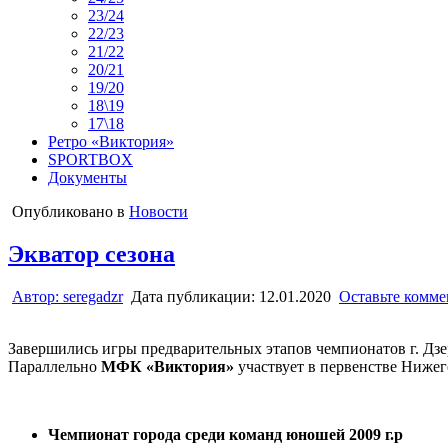
23/24
22/23
21/22
20/21
19/20
18\19
17\18
Ретро «Виктория»
SPORTBOX
Документы
Опубликовано в
Новости
Экватор сезона
Автор:
seregadzr
Дата публикации:
12.01.2020
Оставьте комм
Завершились игры предварительных этапов чемпионатов г. Дзе
Параллельно
МФК «Виктория»
участвует в первенстве Нижег
Чемпионат города среди команд юношей 2009 г.р