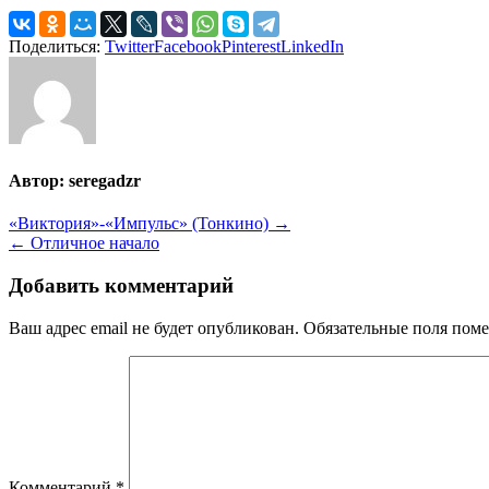
Поделиться:
Twitter
Facebook
Pinterest
LinkedIn
Автор:
seregadzr
Навигация
«Виктория»-«Импульс» (Тонкино) →
← Отличное начало
по
записям
Добавить комментарий
Ваш адрес email не будет опубликован.
Обязательные поля пом
Комментарий
*