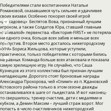
Победителями стали воспитанники Натальи
Романовой, оказавшиеся чуть сильнее и удачливее
своих визави. Особенно покорил своей игрой
«детсадовец» Беспятов Вова, признанный лучшим
игроком, а также Солдатов Юра, ставший главным
«забивалой» первенства. «Виктория-FIRST» не потеряла
ни одного очка, больше всех забив и меньше всех
пропустив. Второе место досталось нижегородскому
«УРА» Бориса Жильцова, которые уступили,
практически, только победителям с которыми бились
на равных. Команда больше всех атаковала и показала
самую зрелищную игру. Не случайно, что Саша
Кузнецов из этого коллектива был признан лучшим
нападающим. Дорогого стоят бронзовые награды
Александра Прохорова, чей «Олимп» из п. Ждановский
Кстовского района только в этом сезоне дважды
останавливался в шаге от пьедестала. И вот наконец-
то свершилось: тренер счастлив, дети с медалями и
кубком, а Демин Максим – лучший страж ворот. Мог
попасть в число счастливчиков нижегородский