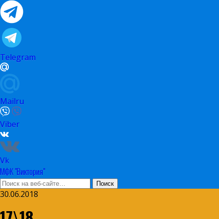
Telegram
Mailru
Viber
Vk
МФК "Виктория"
30.06.2018
17\18