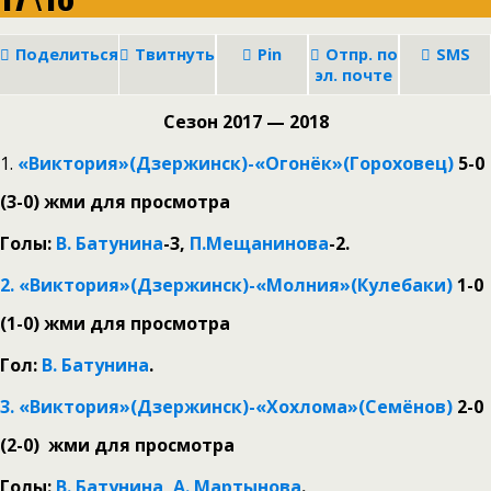
Поделиться
Твитнуть
Pin
Отпр. по
SMS
эл. почте
Сезон 2017 — 2018
1.
«Виктория»(Дзержинск)-«Огонёк»(Гороховец)
5-
0
(3-0
)
жми для просмотра
Голы:
В. Батунина
-3,
П.Мещанинова
-2.
2. «Виктория»(Дзержинск)-«Молния»(Кулебаки)
1
-0
(1-0)
жми для просмотра
Гол:
В. Батунина
.
3. «Виктория»(Дзержинск)-«Хохлома»(Семёнов)
2-0
(2-0)
жми
для просмотра
Голы:
В. Батунина, А. Мартынова
.