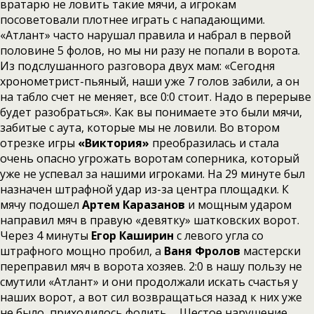
вратарю не ловить такие мячи, а игрокам
посоветовали плотнее играть с нападающими.
«Атлант» часто нарушал правила и набрал в первой
половине 5 фолов, но мы ни разу не попали в ворота.
Из подслушанного разговора двух мам: «Сегодня
хронометрист-пьяный, наши уже 7 голов забили, а он
на табло счет не меняет, все 0:0 стоит. Надо в перерыве
будет разобраться». Как вы понимаете это были мячи,
забитые с аута, которые мы не ловили. Во втором
отрезке игры
«Виктория»
преобразилась и стала
очень опасно угрожать воротам соперника, который
уже не успевал за нашими игроками. На 29 минуте был
назначен штрафной удар из-за центра площадки. К
мячу подошел
Артем Каразанов
и мощным ударом
направил мяч в правую «девятку» шатковских ворот.
Через 4 минуты
Егор Каширин
с левого угла со
штрафного мощно пробил, а
Ваня Фролов
мастерски
переправил мяч в ворота хозяев. 2:0 в нашу пользу не
смутили «Атлант» и они продолжали искать счастья у
наших ворот, а вот сил возвращаться назад к них уже
не было, приходилось фолить…. Шестое нарушение