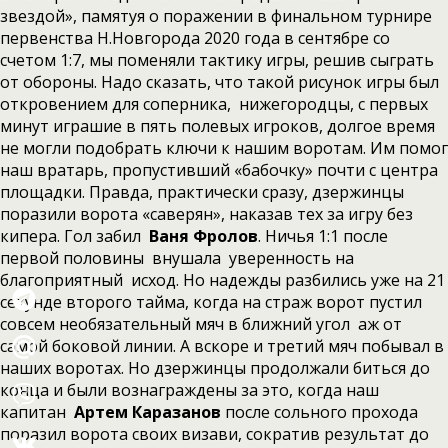
звездой», памятуя о поражении в финальном турнире
первенства Н.Новгорода 2020 года в сентябре со
счетом 1:7, мы поменяли тактику игры, решив сыграть
от обороны. Надо сказать, что такой рисунок игры был
откровением для соперника, нижегородцы, с первых
минут играшие в пять полевых игроков, долгое время
не могли подобрать ключи к нашим воротам. Им помог
наш вратарь, пропустивший «бабочку» почти с центра
площадки. Правда, практически сразу, дзержинцы
поразили ворота «саверян», наказав тех за игру без
кипера. Гол забил
Ваня Фролов
. Ничья 1:1 после
первой половины внушала уверенность на
благоприятный исход. Но надежды разбились уже на 21
секунде второго тайма, когда на страж ворот пустил
совсем необязательный мяч в ближний угол аж от
самой боковой линии. А вскоре и третий мяч побывал в
наших воротах. Но дзержинцы продолжали биться до
конца и были вознаграждены за это, когда наш
капитан
Артем Каразанов
после сольного прохода
поразил ворота своих визави, сократив результат до