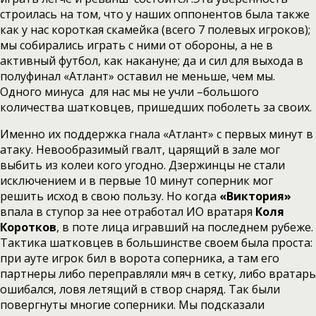
строилась на том, что у наших оппонентов была также
как у нас короткая скамейка (всего 7 полевых игроков);
мы собирались играть с ними от обороны, а не в
активный футбол, как накануне; да и сил для выхода в
полуфинал «Атлант» оставил не меньше, чем мы.
Одного минуса для нас мы не учли –большого
количества шатковцев, пришедших поболеть за своих.
Именно их поддержка гнала «Атлант» с первых минут в
атаку. Невообразимый гвалт, царящий в зале мог
выбить из колеи кого угодно. Дзержинцы не стали
исключением и в первые 10 минут соперник мог
решить исход в свою пользу. Но когда
«Виктория»
впала в ступор за нее отработал ИО вратаря
Коля
Коротков
, в поте лица игравший на последнем рубеже.
Тактика шатковцев в большинстве своем была проста:
при ауте игрок бил в ворота соперника, а там его
партнеры либо переправляли мяч в сетку, либо вратарь
ошибался, ловя летящий в створ снаряд. Так были
повергнуты многие соперники. Мы подсказали