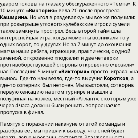
ударом головы на глазах у обескураженного «Темпа». К
10 минуте
«Виктория»
вела 2:0 после прострела
Каширина.
Но «гол в раздевалку» мы все же получили:
при розыгрыше углового кулебакские игроки сумели
также замкнуть прострел. Весь второй тайм шла
интереснейшая игра, когда моменты возникали то у
одних ворот, то у других. Но за 7 минут до окончания
матча наши ребята, играющие, практически, с одной
заменой, откровенно «подсели» и две четверки
противоборствующей стороны откровенно с»возили»
нас. Последние 5 минут
«Виктория»
просто играла «на
вынос». Где-то нам везло, где-то выручил
Коротков
, а
где-то соперник был неточен. Мы выстояли, сотворив
первую сенсацию на этом турнире и вышли в
полуфинал на хозяев, местный «Атлант», с которым уже
через 4 часа должны были решить вопрос насчет
пропуска в финал.
Памятуя о поражении накануне от этой команды и
разобрав ее , мы пришли к выводу, что с ней будет
играть легче и реванш состоится .Эта уверенность