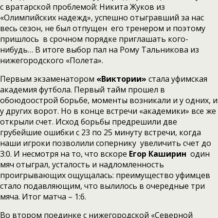
с вратарской проблемой: Никита Жуков из
«Олимпийских надежд», успешно отыгравший за нас
весь сезон, не был отпущен его тренером и поэтому
пришлось в срочном порядке приглашать кого-
нибудь… В итоге выбор пал на Рому Тальникова из
нижегородского «Полета».
Первым экзаменатором
«Виктории»
стала уфимская
академия футбола. Первый тайм прошел в
обоюдоострой борьбе, моменты возникали и у одних, и
у других ворот. Но в конце встречи «академики» все же
открыли счет. Исход борьбы предрешили две
грубейшие ошибки с 23 по 25 минуту встречи, когда
наши игроки позволили сопернику увеличить счет до
3:0. И несмотря на то, что вскоре
Егор Каширин
один
мяч отыграл, усталость и надломленность
проигрывающих ощущалась: преимущество уфимцев
стало подавляющим, что вылилось в очередные три
мяча. Итог матча – 1:6.
Во втором поединке с нижегородской «Северной