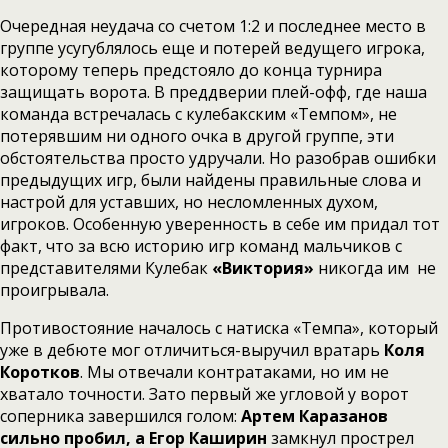
Очередная неудача со счетом 1:2 и последнее место в
группе усугублялось еще и потерей ведущего игрока,
которому теперь предстояло до конца турнира
защищать ворота. В преддверии плей-офф, где наша
команда встречалась с кулебакским «Темпом», не
потерявшим ни одного очка в другой группе, эти
обстоятельства просто удручали. Но разобрав ошибки
предыдущих игр, были найдены правильные слова и
настрой для уставших, но несломленных духом,
игроков. Особенную уверенность в себе им придал тот
факт, что за всю историю игр команд мальчиков с
представителями Кулебак
«Виктория»
никогда им не
проигрывала.
Противостояние началось с натиска «Темпа», который
уже в дебюте мог отличиться-выручил вратарь
Коля
Коротков
. Мы отвечали контратаками, но им не
хватало точности. Зато первый же угловой у ворот
соперника завершился голом:
Артем Каразанов
сильно пробил, а Егор Каширин
замкнул прострел