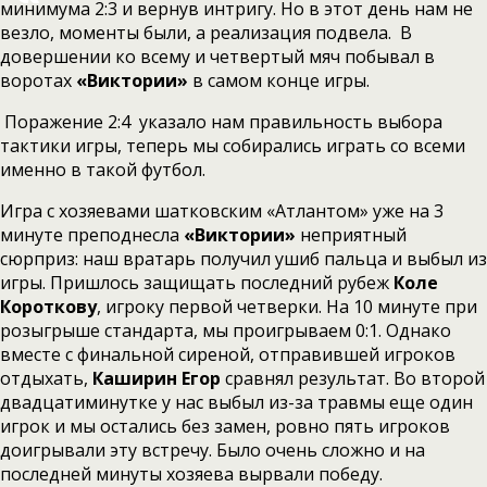
минимума 2:3 и вернув интригу. Но в этот день нам не
везло, моменты были, а реализация подвела. В
довершении ко всему и четвертый мяч побывал в
воротах
«Виктории»
в самом конце игры.
Поражение 2:4 указало нам правильность выбора
тактики игры, теперь мы собирались играть со всеми
именно в такой футбол.
Игра с хозяевами шатковским «Атлантом» уже на 3
минуте преподнесла
«Виктории»
неприятный
сюрприз: наш вратарь получил ушиб пальца и выбыл из
игры. Пришлось защищать последний рубеж
Коле
Короткову
, игроку первой четверки. На 10 минуте при
розыгрыше стандарта, мы проигрываем 0:1. Однако
вместе с финальной сиреной, отправившей игроков
отдыхать,
Каширин Егор
сравнял результат. Во второй
двадцатиминутке у нас выбыл из-за травмы еще один
игрок и мы остались без замен, ровно пять игроков
доигрывали эту встречу. Было очень сложно и на
последней минуты хозяева вырвали победу.