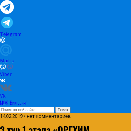
Telegram
Mailru
Viber
Vk
МФК "Виктория"
14.02.2019 • нет комментариев
3 тур 1 этапа «ОРГХИМ