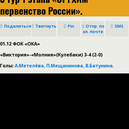
первенство России».
Поделиться
Твитнуть
Pin
Отпр. по
SMS
эл. почте
01.12 ФОК «ОКА»
«Виктория»-«Молния»(Кулебаки) 3-4 (2-0)
Голы:
А.Метелёва, П.Мещанинова,
В.Батунина.