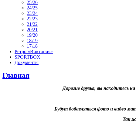
25/26
24/25
23/24
22/23
21/22
20/21
19/20
18\19
17\18
Ретро «Виктория»
SPORTBOX
Документы
Главная
Дорогие друзья, вы находитесь 
Будут добавляться фото и
видео мат
Так ж