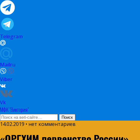
Telegram
Mailru
Viber
Vk
МФК "Виктория"
14.02.2019 • нет комментариев
«ОРГХИМ первенство России»