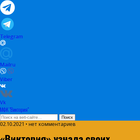
Telegram
Mailru
Viber
Vk
МФК "Виктория"
02.10.2021 • нет комментариев
«Виктория» узнала своих