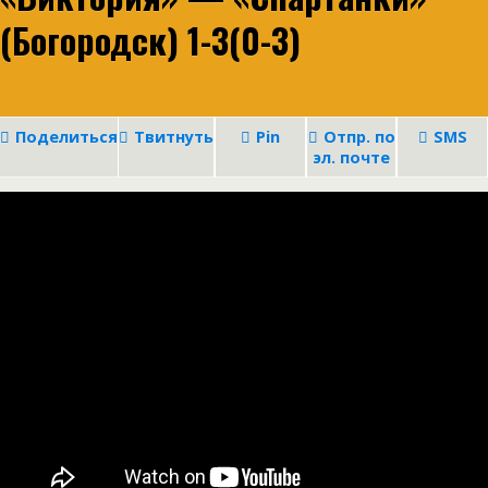
(Богородск) 1-3(0-3)
Поделиться
Твитнуть
Pin
Отпр. по
SMS
эл. почте