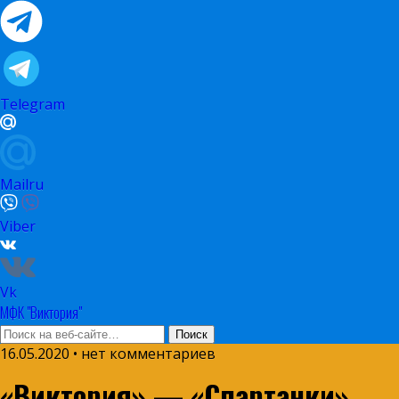
Telegram
Mailru
Viber
Vk
МФК "Виктория"
16.05.2020 • нет комментариев
«Виктория» — «Спартанки»