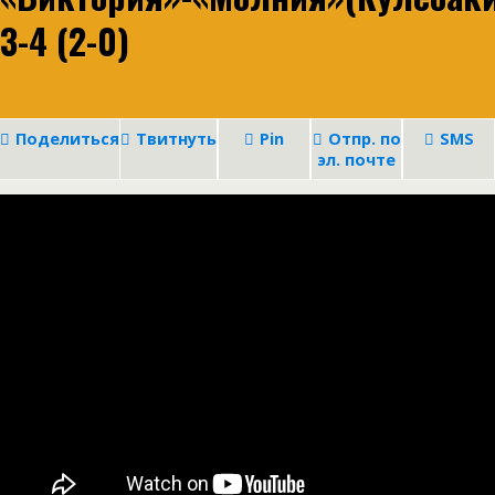
3-4 (2-0)
Поделиться
Твитнуть
Pin
Отпр. по
SMS
эл. почте