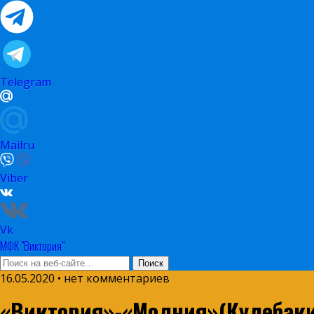
Telegram
Mailru
Viber
Vk
МФК "Виктория"
16.05.2020 • нет комментариев
«Виктория»-«Молния»(Кулебаки