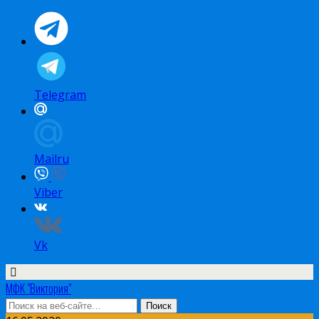
Telegram
Mailru
Viber
Vk
МФК "Виктория"