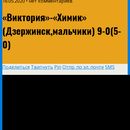
16.05.2020 • нет комментариев
«Виктория»-«Химик»
(Дзержинск,мальчики) 9-0(5-
0)
Поделиться
Твитнуть
Pin
Отпр. по эл. почте
SMS