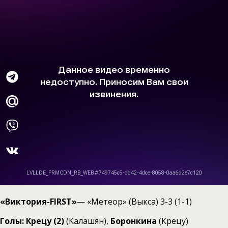
«Виктория-FIRST»
— «Метеор» (Выкса) 3-3 (1-1)
Голы: Крецу (2)
(Калашян),
Боронкина
(Крецу)