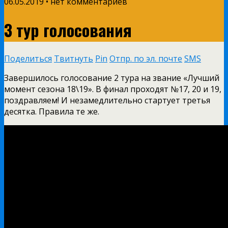
06.05.2019 • нет комментариев
3 тур голосования
Поделиться
Твитнуть
Pin
Отпр. по эл. почте
SMS
Завершилось голосование 2 тура на звание «Лучший
момент сезона 18\19». В финал проходят №17, 20 и 19,
поздравляем! И незамедлительно стартует третья
десятка. Правила те же.