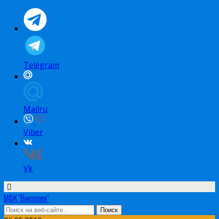
Telegram
Mailru
Viber
Vk
МФК "Виктория"