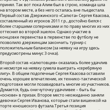
принял. Так вот пока Алим был в строю, команда шла
на втором месте, а без него осталась вне пьедестала.
Первый состав Дзержинского «Салюта» Сергея Квасова,
составленный из игроков 2011 г.р., достойно бился с
более старшими соперниками и по праву многих из них
оттеснил во второй эшелон. Однако участие в
концовке первенства в первенстве по футболу не
позволило дзержинцам закончить турнир с
положительным балансом (за неявку на игру здесь
предусмотрены минус 3 очка).
Второй состав «салютовцев» оказалась более удачлив
и несмотря на неявку сумела выиграть «серебряную
лигу». В общем подопечные Сергея Квасова оставили
очень хорошее впечатление, их технико-тактической
подготовке могли позавидовать многие из участников.
Думается, будь они чуточку удачливее – быть бы
«основе» в призах. Второе место неожиданно заняли
девочки Сергея Иванова, которые стали вишенкой на
торте юношеского футзала.Третья позиция