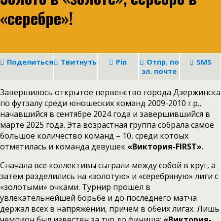
«серебре»!
Поделиться
Твитнуть
Pin
Отпр. по
SMS
эл. почте
Завершилось открытое первенство города Дзержинска
по футзалу среди юношеских команд 2009-2010 г.р.,
начавшийся в сентябре 2024 года и завершившийся в
марте 2025 года. Эта возрастная группа собрала самое
большое количество команд – 10, среди котоых
отметилась и команда девушек
«Виктория-FIRST»
.
Сначала все коллективы сыграли между собой в круг, а
затем разделились на «золотую» и «серебряную» лиги с
«золотыми» очками. Турнир прошел в
увлекательнейшей борьбе и до последнего матча
держал всех в напряжении, причем в обеих лигах. Лишь
чемпион был известен за тур до финиша:
«Виктория-