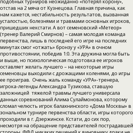
подобных турниров неожиданно «потерял корону»,
отстав на 2 мяча от Кузнецова. Главная причина, как
нам кажется, нестабильность результатов, вызванная
усталостью, болезнями и травмами основных игроков,
пришедших некстати. А вот семеновский «Метеор»
(тренер Валерий Смирнов) – самая молодая команда
первенства, лишь в последней его игре на последних
минутах смог «отжать» бронзу у «УРА» в очном
противостоянии, победив 1:0. Эта дружина могла быть
и выше, но психологическая подготовка ее игроков
оставляет желать лучшего – на некоторые игры
семеновцы выходили с дрожащими коленями, до игры
ее проиграв. Очень жаль команду «УРА»-тренера,
игрока-легенды Александра Тузикова, ставшую
заложницей тяжелой травмы лучшего универсала
данных соревнований Алима Сулаймонова, которому
сломал челюсть игрок балахнинского «Дома Москвы» в
зональном турнире первенства области, игры которого
проходили в г. Дзержинске. Кстати, до сих пор,
несмотря на обращение представителей пострадавшей
стороны, ФФД никаких решений к виновнику драки не