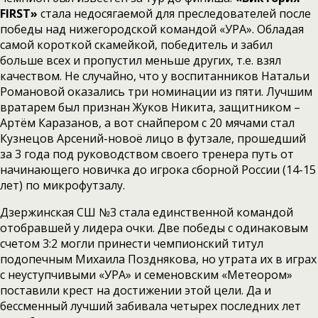
FIRST»
стала недосягаемой для преследователей после
победы над нижегородской командой «УРА». Обладая
самой короткой скамейкой, победитель и забил
больше всех и пропустил меньше других, т.е. взял
качеством. Не случайно, что у воспитанников Натальи
Романовой оказались три номинации из пяти. Лучшим
вратарем был признан Жуков Никита, защитником –
Артём Каразанов, а вот снайпером с 20 мячами стал
Кузнецов Арсений-новоё лицо в футзале, прошедший
за 3 года под руководством своего тренера путь от
начинающего новичка до игрока сборной России (14-15
лет) по микрофутзалу.
Дзержинская СШ №3 стала единственной командой
отобравшей у лидера очки. Две победы с одинаковым
счетом 3:2 могли принести чемпионский титул
подопечным Михаила Позднякова, но утрата их в играх
с неуступчивыми «УРА» и семеновским «Метеором»
поставили крест на достижении этой цели. Да и
бессменный лучший забивала четырех последних лет