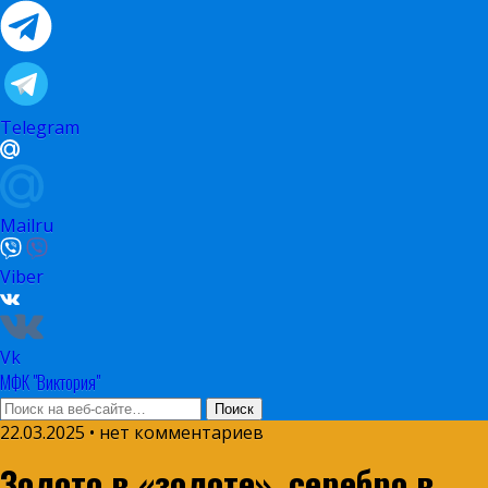
Telegram
Mailru
Viber
Vk
МФК "Виктория"
22.03.2025 • нет комментариев
Золото в «золоте», серебро в