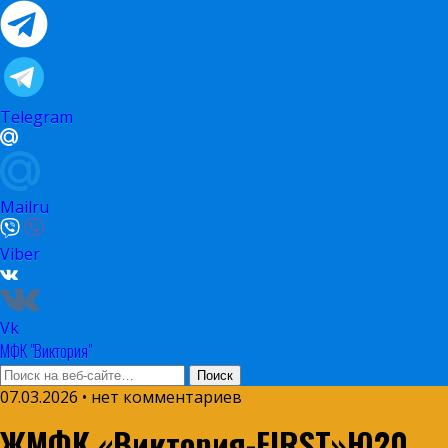
Telegram
Mailru
Viber
Vk
МФК "Виктория"
07.03.2026 • нет комментариев
ЖМФК «Виктория-FIRST»Ю20