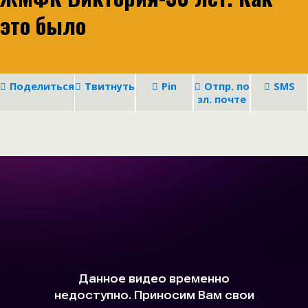
это было
Поделиться
Твитнуть
Pin
Отпр. по
SMS
эл. почте