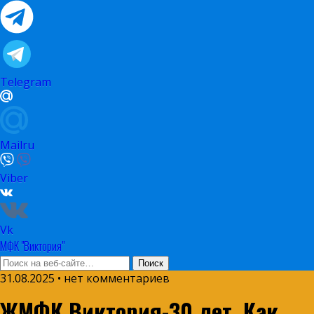
Telegram
Mailru
Viber
Vk
МФК "Виктория"
31.08.2025 • нет комментариев
ЖМФК Виктория-30 лет. Как