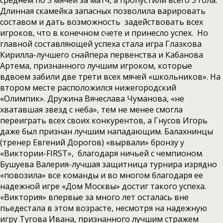
среднем по 5 мячей за матч, а пропустили всего 3 гола.
Длинная скамейка запасных позволила варировать
составом и дать возможность задействовать всех
игроков, что в конечном счете и принесло успех. Но
главной составляющей успеха стала игра Глазкова
Кирилла-лучшего снайпера первенства и Кабанова
Артема, признанного лучшим игроком, которые
вдвоем забили две трети всех мячей «школьников». На
втором месте расположился нижегородский
«Олимпик». Дружина Вячеслава Чуманова, «не
хватавшая звезд с неба», тем не менее смогла
переиграть всех своих конкурентов, а Гнусов Игорь
даже был признан лучшим нападающим. Балахнинцы
(тренер Евгений Дорогов) «вырвали» бронзу у
«Виктории-FIRST», благодаря ничьей с чемпионом.
Бушуева Валерия-лучшая защитница турнира изрядно
«повозила» все команды и во многом благодаря ее
надежной игре «Дом Москвы» достиг такого успеха.
«Виктория» впервые за много лет осталась вне
пьедестала в этом возрасте, несмотря на надежную
игру Тугова Ивана, признанного лучшим стражем