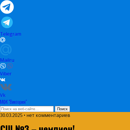
Telegram
Mailru
Viber
Vk
МФК "Виктория"
30.03.2025 • нет комментариев
СШ №3 – чемпион!