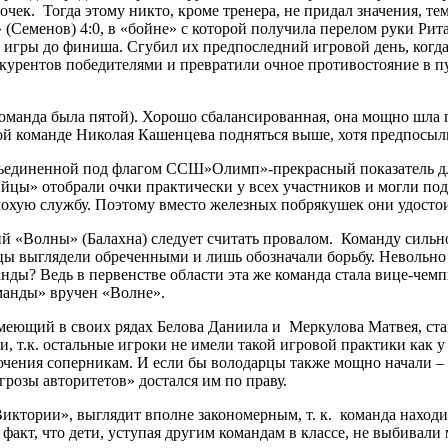
чек. Тогда этому никто, кроме тренера, не придал значения, те
(Семенов) 4:0, в «бойне» с которой получила перелом руки Рит
3 игры до финиша. Сгубил их предпоследний игровой день, когд
курентов победителями и превратили очное противостояние в пус
 команда была пятой). Хорошо сбалансированная, она мощно шла
ой команде Николая Кашенцева подняться выше, хотя предпосыл
объединенной под флагом ССШ»Олимп»-прекрасный показатель д
йцы» отобрали очки практически у всех участников и могли по
охую службу. Поэтому вместо железных побрякушек они удосто
 «Волны» (Балахна) следует считать провалом. Команду сильно
нцы выглядели обреченными и лишь обозначали борьбу. Невольно 
ды? Ведь в первенстве области эта же команда стала вице-чем
манды» вручен «Волне».
щий в своих рядах Белова Даниила и Меркулова Матвея, ставш
и, т.к. остальные игроки не имели такой игровой практики как 
лючения соперникам. И если бы володарцы также мощно начали – 
грозы авторитетов» достался им по праву.
тории», выглядит вполне закономерным, т. к. команда находится
акт, что дети, уступая другим командам в классе, не выбивали 