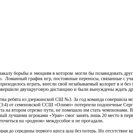
накалу борьбы и эмоциям в котором могли бы позавидовать други
о. Ломанный график игр, постоянные переносы, связанные с уча
риходилось играть, внесли свой незабываемый колорит в и без
 завершили двухкруговую дистанцию и были вынуждены ждать др
ва ребята из дзержинской СШ №3. За год команда совершила мо
(3:4) от семеновской ССШ «Олимп» потерпели подопечные Серг
та на втором отрезке пути, не помешало им стать чемпионами. В
енный лучшими игроками «Уран» смог занять лишь 20 место в пер
точиться на «родном» междусобое и не прогадали.
ая до середины первого круга шла без потерь. Но отсутствие в