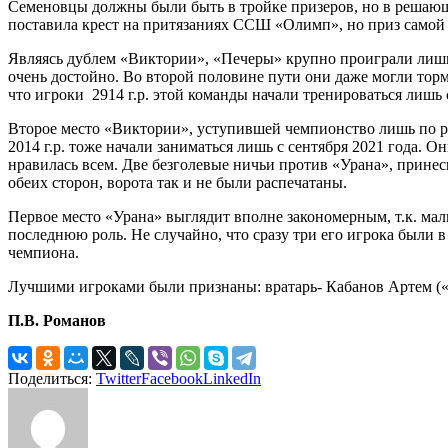
Семеновцы должны были быть в тройке призеров, но в решающи
поставила крест на притязаниях ССШ «Олимп», но приз самой
Являясь дублем «Виктории», «Печеры» крупно проиграли лишь
очень достойно. Во второй половине пути они даже могли торм
что игроки 2914 г.р. этой команды начали тренироваться лишь 
Второе место «Виктории», уступившей чемпионство лишь по раз
2014 г.р. тоже начали заниматься лишь с сентября 2021 года. 
нравилась всем. Две безголевые ничьи против «Урана», прине
обеих сторон, ворота так и не были распечатаны.
Первое место «Урана» выглядит вполне закономерным, т.к. мал
последнюю роль. Не случайно, что сразу три его игрока были 
чемпиона.
Лучшими игроками были признаны: вратарь- Кабанов Артем («
П.В. Романов
Поделиться:
Twitter
Facebook
LinkedIn