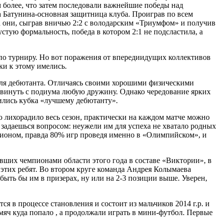
м более, что затем последовали важнейшие победы над
а Батунина-основная защитница клуба. Проиграв по всем
а они, сыграв вничью 2:2 с володарским «Триумфом» и получив
тую формальность, победа в котором 2:1 не подсластила, а
 по турниру. Но вот поражения от впередиидущих коллективов
ки к этому имелись.
ля дебютанта. Отличаясь своими хорошими физическими
двинуть с подиума любую дружину. Однако чередование ярких
ились кубка «лучшему дебютанту».
 лихорадило весь сезон, практически на каждом матче можно
задаешься вопросом: неужели им для успеха не хватало родных
пионом, правда 80% игр проведя именно в «Олимпийском», и
их чемпионами области этого года в составе «Виктории», в
у этих ребят. Во втором круге команда Андрея Колымаева
быть бы им в призерах, ну или на 2-3 позиции выше. Уверен,
 в процессе становления и состоит из мальчиков 2014 г.р. и
мяч куда попало , а продолжали играть в мини-футбол. Первые