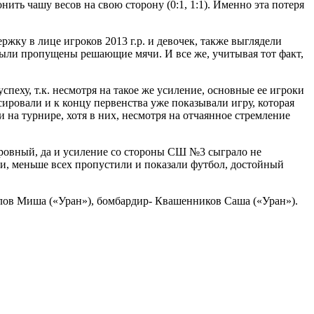
ть чашу весов на свою сторону (0:1, 1:1). Именно эта потеря
у в лице игроков 2013 г.р. и девочек, также выглядели
 были пропущены решающие мячи. И все же, учитывая тот факт,
еху, т.к. несмотря на такое же усиление, основные ее игроки
ссировали и к концу первенства уже показывали игру, которая
на турнире, хотя в них, несмотря на отчаянное стремление
м ровный, да и усиление со стороны СШ №3 сыграло не
ли, меньше всех пропустили и показали футбол, достойный
лов Миша («Уран»), бомбардир- Квашенников Саша («Уран»).