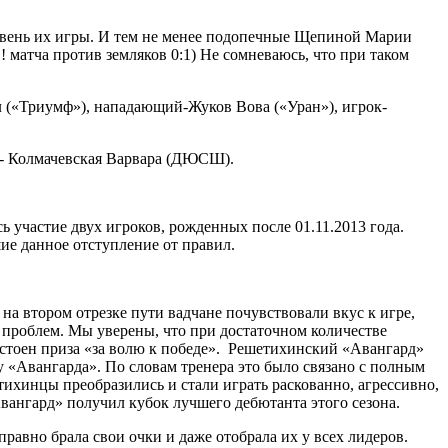
овень их игры. И тем не менее подопечные Щепиной Марии
матча против земляков 0:1) Не сомневаюсь, что при таком
 («Триумф»), нападающий-Жуков Вова («Уран»), игрок-
я- Колмачевская Варвара (ДЮСШ).
ь участие двух игроков, рожденных после 01.11.2013 года.
шие данное отступление от правил.
а втором отрезке пути вадчане почувствовали вкус к игре,
 проблем. Мы уверены, что при достаточном количестве
достоен приза «за волю к победе». Решетихинский «Авангард»
у «Авангарда». По словам тренера это было связано с полным
тихинцы преобразились и стали играть раскованно, агрессивно,
«Авангард» получил кубок лучшего дебютанта этого сезона.
вно брала свои очки и даже отобрала их у всех лидеров.