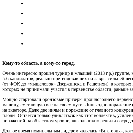
Кому-то область, а кому-то город.
Очень интересно прошел турнир в младшей (2013 г.р.) группе, 
5-6 кандидатов, реально претендовавших на лавры сильнейшег
(от ФОК до «мышеловок» Дзержинска и Решетихи), в которых п
которых не принимали участия в первенстве области, раньше
Мощно стартовали бронзовые призеры прошлогоднего первенст
машину, сметающую все на своем пути. Лишь одно поражение 
на экваторе. Даже две ничьи и поражение от главного конкурен
плоды. Остается только удивляться: как этот коллектив, усил
поражений на областном уровне, «школьники» решили сосредо
Долгое время номинальным лидером являлась «Виктория», котор