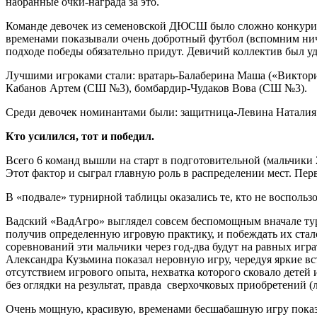
набранные очки-награда за это.
Команде девочек из семеновской ДЮСШ было сложно конкурир
временами показывали очень добротный футбол (вспомним ничью
подходе победы обязательно придут. Девичий коллектив был уд
Лучшими игроками стали: вратарь-Балаберина Маша («Виктори
Кабанов Артем (СШ №3), бомбардир-Чудаков Вова (СШ №3).
Среди девочек номинантами были: защитница-Левина Наталия
Кто усилился, тот и победил.
Всего 6 команд вышли на старт в подготовительной (мальчики 2
Этот фактор и сыграл главную роль в распределении мест. Пе
В «подвале» турнирной таблицы оказались те, кто не воспольз
Вадский «ВадАгро» выглядел совсем беспомощным вначале турни
получив определенную игровую практику, и побеждать их стал
соревнований эти мальчики через год-два будут на равных игр
Александра Кузьмина показал неровную игру, чередуя яркие вс
отсутствием игрового опыта, нехватка которого сковало детей 
без оглядки на результат, правда сверхочковых приобретений (л
Очень мощную, красивую, временами бесшабашную игру показа