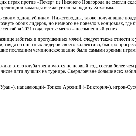
х играх против «Печер» из Нижнего Новгорода не смогли склони
 зрелищной команды все же уехал на родину Хохломы.
 своим одноклубникам. Нижегородцы, также получившие поддержк
ознуть обоих лидеров, но немного не повезло в концовках, где
с сентября 2021 года, третье место – несомненный успех.
нице забитых и пропущенных мячей, следует также отнести к усп
Они, глядя на опытных лидеров своего коллектива, быстро прогре
сшие последним чемпионское звание были самыми яркими играми 
ьчики этого клуба тренируются не первый год, состав более че
в числе пяти лучших на турнире. Свердловчане больше всех заби
Уран»), нападающий- Топков Арсений («Виктория»), игрок-Сус