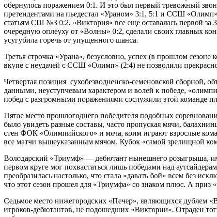
обернулось поражением 0:1. И это был первый тревожный звоно
претендентами на пьедестал «Ураном» 3:1, 5:1 и ССШ «Олимп» 
статьям СШ №3 0:2, «Виктория» все еще оставалась первой за 
очередную оплеуху от «Волны» 0:2, сделали своих главных кон
усугубила горечь от упущенного шанса.
Третья строчка «Урана», безусловно, успех (в прошлом сезоне
вкупе с неудачей с ССШ «Олимп» (2:4) не позволили прекрасн
Четвертая позиция сухобезводненско-семеновской сборной, 
данными, неуступчевым характером и волей к победе, «олимпи
побед с разгромными поражениями сослужили этой команде пл
Пятое место прошлогоднего победителя подобных соревнований
было увидеть разные составы, часто пропуская мячи, балахни
стен ФОК «Олимпийского» и мяча, коим играют взрослые коман
все матчи вышеуказанным мячом. Кубок «самой зрелищной ко
Володарский «Триумф» — дебютант нынешнего розыгрыша, имею
первом круге мог похвастаться лишь победами над аутсайдерам
преобразилась настолько, что стала «давать бой» всем без иск
что этот сезон прошел для «Триумфа» со знаком плюс. А приз «
Седьмое место нижегородских «Печер», являющихся дублем «Вик
игроков-дебютантов, не подошедших «Виктории». Отраден тот ф