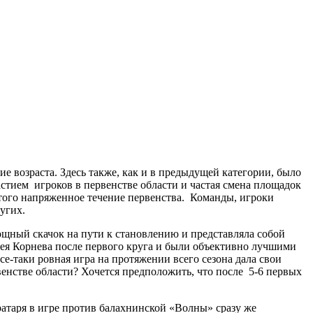
е возраста. Здесь также, как и в предыдущей категории, было
стием игроков в первенстве области и частая смена площадок
 того напряженное течение первенства. Команды, игроки
угих.
щный скачок на пути к становлению и представляла собой
ея Корнева после первого круга и были объективно лучшими
се-таки ровная игра на протяжении всего сезона дала свои
венстве области? Хочется предположить, что после 5-6 первых
ратаря в игре против балахнинской «Волны» сразу же