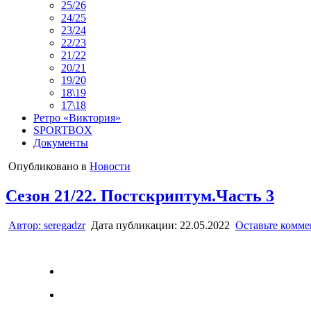
25/26
24/25
23/24
22/23
21/22
20/21
19/20
18\19
17\18
Ретро «Виктория»
SPORTBOX
Документы
Опубликовано в
Новости
Сезон 21/22. Постскриптум.Часть 3
Автор:
seregadzr
Дата публикации:
22.05.2022
Оставьте комм