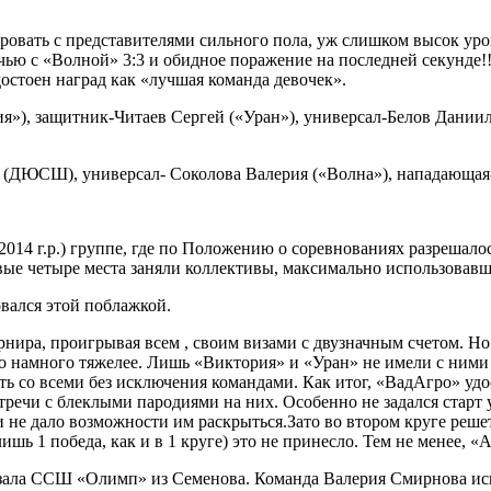
овать с представителями сильного пола, уж слишком высок ур
 с «Волной» 3:3 и обидное поражение на последней секунде!!! 
остоен наград как «лучшая команда девочек».
я»), защитник-Читаев Сергей («Уран»), универсал-Белов Даниил
 (ДЮСШ), универсал- Соколова Валерия («Волна»), нападающа
014 г.р.) группе, где по Положению о соревнованиях разрешалос
рвые четыре места заняли коллективы, максимально использовав
овался этой поблажкой.
ра, проигрывая всем , своим визами с двузначным счетом. Но н
о намного тяжелее. Лишь «Виктория» и «Уран» не имели с ними
ать со всеми без исключения командами. Как итог, «ВадАгро» у
тречи с блеклыми пародиями на них. Особенно не задался старт 
и не дало возможности им раскрыться.Зато во втором круге реше
ишь 1 победа, как и в 1 круге) это не принесло. Тем не менее, 
ла ССШ «Олимп» из Семенова. Команда Валерия Смирнова испра