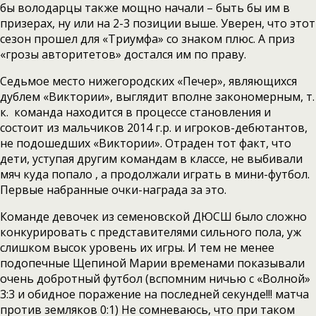
бы володарцы также мощно начали – быть бы им в
призерах, ну или на 2-3 позиции выше. Уверен, что этот
сезон прошел для «Триумфа» со знаком плюс. А приз
«грозы авторитетов» достался им по праву.
Седьмое место нижегородских «Печер», являющихся
дублем «Виктории», выглядит вполне закономерным, т.
к. команда находится в процессе становления и
состоит из мальчиков 2014 г.р. и игроков-дебютантов,
не подошедших «Виктории». Отраден тот факт, что
дети, уступая другим командам в классе, не выбивали
мяч куда попало , а продолжали играть в мини-футбол.
Первые набранные очки-награда за это.
Команде девочек из семеновской ДЮСШ было сложно
конкурировать с представителями сильного пола, уж
слишком высок уровень их игры. И тем не менее
подопечные Щепиной Марии временами показывали
очень добротный футбол (вспомним ничью с «Волной»
3:3 и обидное поражение на последней секунде!!! матча
против земляков 0:1) Не сомневаюсь, что при таком