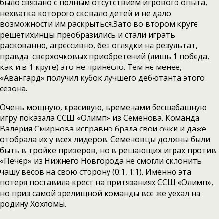
было связано с полным отсутствием игрового опыта,
нехватка которого сковало детей и не дало
возможности им раскрыться.Зато во втором круге
решетихинцы преобразились и стали играть
раскованно, агрессивно, без оглядки на результат,
правда сверхочковых приобретений (лишь 1 победа,
как и в 1 круге) это не принесло. Тем не менее,
«Авангард» получил кубок лучшего дебютанта этого
сезона.
Очень мощную, красивую, временами бесшабашную
игру показала ССШ «Олимп» из Семенова. Команда
Валерия Смирнова исправно брала свои очки и даже
отобрала их у всех лидеров. Семеновцы должны были
быть в тройке призеров, но в решающих играх против
«Печер» из Нижнего Новгорода не смогли склонить
чашу весов на свою сторону (0:1, 1:1). Именно эта
потеря поставила крест на притязаниях ССШ «Олимп»,
но приз самой зрелищной команды все же уехал на
родину Хохломы.