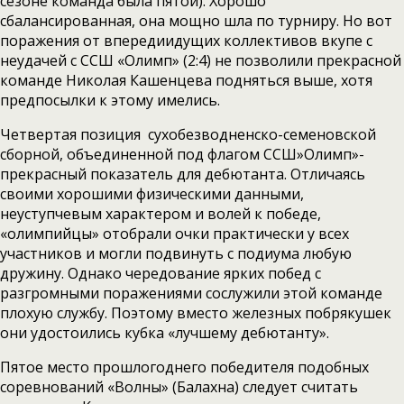
сезоне команда была пятой). Хорошо
сбалансированная, она мощно шла по турниру. Но вот
поражения от впередиидущих коллективов вкупе с
неудачей с ССШ «Олимп» (2:4) не позволили прекрасной
команде Николая Кашенцева подняться выше, хотя
предпосылки к этому имелись.
Четвертая позиция сухобезводненско-семеновской
сборной, объединенной под флагом ССШ»Олимп»-
прекрасный показатель для дебютанта. Отличаясь
своими хорошими физическими данными,
неуступчевым характером и волей к победе,
«олимпийцы» отобрали очки практически у всех
участников и могли подвинуть с подиума любую
дружину. Однако чередование ярких побед с
разгромными поражениями сослужили этой команде
плохую службу. Поэтому вместо железных побрякушек
они удостоились кубка «лучшему дебютанту».
Пятое место прошлогоднего победителя подобных
соревнований «Волны» (Балахна) следует считать