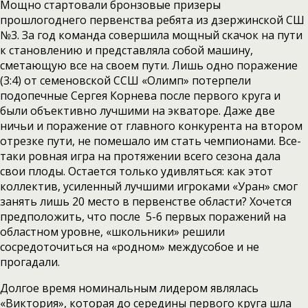
Мощно стартовали бронзовые призеры
прошлогоднего первенства ребята из дзержинской СШ
№3. За год команда совершила мощный скачок на пути
к становлению и представляла собой машину,
сметающую все на своем пути. Лишь одно поражение
(3:4) от семеновской ССШ «Олимп» потерпели
подопечные Сергея Корнева после первого круга и
были объективно лучшими на экваторе. Даже две
ничьи и поражение от главного конкурента на втором
отрезке пути, не помешало им стать чемпионами. Все-
таки ровная игра на протяжении всего сезона дала
свои плоды. Остается только удивляться: как этот
коллектив, усиленный лучшими игроками «Уран» смог
занять лишь 20 место в первенстве области? Хочется
предположить, что после 5-6 первых поражений на
областном уровне, «школьники» решили
сосредоточиться на «родном» междусобое и не
прогадали.
Долгое время номинальным лидером являлась
«Виктория», которая до середины первого круга шла