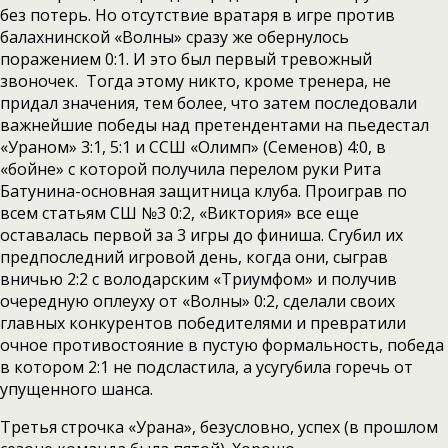
без потерь. Но отсутствие вратаря в игре против
балахнинской «Волны» сразу же обернулось
поражением 0:1. И это был первый тревожный
звоночек. Тогда этому никто, кроме тренера, не
придал значения, тем более, что затем последовали
важнейшие победы над претендентами на пьедестал
«Ураном» 3:1, 5:1 и ССШ «Олимп» (Семенов) 4:0, в
«бойне» с которой получила перелом руки Рита
Батунина-основная защитница клуба. Проиграв по
всем статьям СШ №3 0:2, «Виктория» все еще
оставалась первой за 3 игры до финиша. Сгубил их
предпоследний игровой день, когда они, сыграв
вничью 2:2 с володарским «Триумфом» и получив
очередную оплеуху от «Волны» 0:2, сделали своих
главных конкурентов победителями и превратили
очное противостояние в пустую формальность, победа
в котором 2:1 не подсластила, а усугубила горечь от
упущенного шанса.
Третья строчка «Урана», безусловно, успех (в прошлом