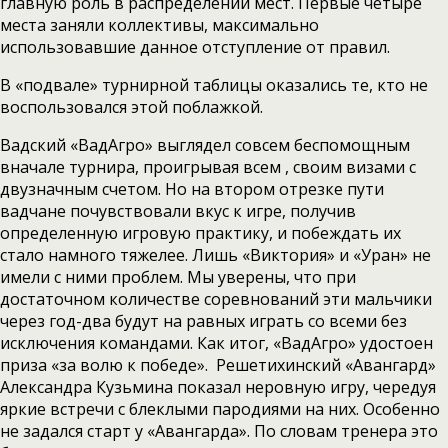
главную роль в распределении мест. Первые четыре
места заняли коллективы, максимально
использовавшие данное отступление от правил.
В «подвале» турнирной таблицы оказались те, кто не
воспользовался этой поблажкой.
Вадский «ВадАгро» выглядел совсем беспомощным
вначале турнира, проигрывая всем , своим визами с
двузначным счетом. Но на втором отрезке пути
вадчане почувствовали вкус к игре, получив
определенную игровую практику, и побеждать их
стало намного тяжелее. Лишь «Виктория» и «Уран» не
имели с ними проблем. Мы уверены, что при
достаточном количестве соревнований эти мальчики
через год-два будут на равных играть со всеми без
исключения командами. Как итог, «ВадАгро» удостоен
приза «за волю к победе». Решетихинский «Авангард»
Александра Кузьмина показал неровную игру, чередуя
яркие встречи с блеклыми пародиями на них. Особенно
не задался старт у «Авангарда». По словам тренера это