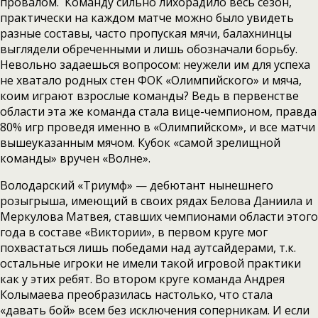
провалом. Команду сильно лихорадило весь сезон,
практически на каждом матче можно было увидеть
разные составы, часто пропуская мячи, балахнинцы
выглядели обреченными и лишь обозначали борьбу.
Невольно задаешься вопросом: неужели им для успеха
не хватало родных стен ФОК «Олимпийского» и мяча,
коим играют взрослые команды? Ведь в первенстве
области эта же команда стала вице-чемпионом, правда
80% игр проведя именно в «Олимпийском», и все матчи
вышеуказанным мячом. Кубок «самой зрелищной
команды» вручен «Волне».
Володарский «Триумф» — дебютант нынешнего
розыгрыша, имеющий в своих рядах Белова Даниила и
Меркулова Матвея, ставших чемпионами области этого
года в составе «Виктории», в первом круге мог
похвастаться лишь победами над аутсайдерами, т.к.
остальные игроки не имели такой игровой практики
как у этих ребят. Во втором круге команда Андрея
Колымаева преобразилась настолько, что стала
«давать бой» всем без исключения соперникам. И если